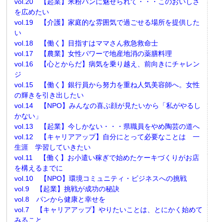
vol.20 【起業】米粉パンに魅せられて・・・このおいしさ
を広めたい
vol.19 【介護】家庭的な雰囲気で過ごせる場所を提供した
い
vol.18 【働く】目指すはママさん救急救命士
vol.17 【農業】女性パワーで地産地消の薬膳料理
vol.16 【心とからだ】病気を乗り越え、前向きにチャレン
ジ
vol.15 【働く】銀行員から努力を重ね人気美容師へ。女性
の輝きを引き出したい
vol.14 【NPO】みんなの喜ぶ顔が見たいから「私がやるし
かない」
vol.13 【起業】今しかない・・・県職員をやめ陶芸の道へ
vol.12 【キャリアアップ】自分にとって必要なことは 一
生涯 学習していきたい
vol.11 【働く】お小遣い稼ぎで始めたケーキづくりがお店
を構えるまでに
vol.10 【NPO】環境コミュニティ・ビジネスへの挑戦
vol.9 【起業】挑戦が成功の秘訣
vol.8 パンから健康と幸せを
vol.7 【キャリアアップ】やりたいことは、とにかく始めて
みること