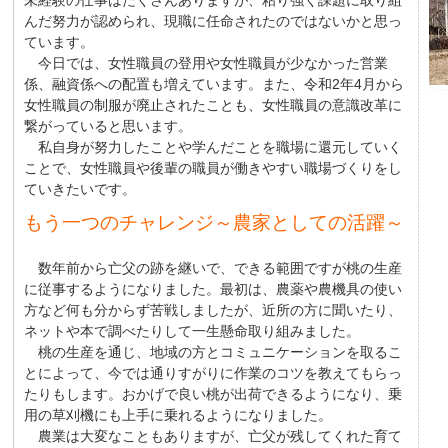
未経験の仕事はたくさんありますが、粘り強く課題に取り組
んだ努力が認められ、現職に任命されたのではないかと思っ
ています。
今日では、女性職員の登用や女性職員が少なかった営業
係、融資係への配置も増えています。また、令和2年4月から
女性職員の制服が廃止されたことも、女性職員の意識改革に
繋がっていると思います。
私自身が努力したことや学んだことを職場に還元していく
ことで、女性職員や後輩の職員が働きやすい職場づくりをし
ていきたいです。
もう一つのチャレンジ～農家としての活躍～
数年前から亡父の跡を継いで、できる範囲ですが桃の生産
に従事するようになりました。最初は、農薬や農機具の使い
方など何も分からず苦戦しましたが、近所の方に聞いたり、
ネットや本で調べたりして一生懸命取り組みました。
桃の生産を通じ、地域の方とコミュニケーションを取るこ
とによって、今では通りすがりに作業のコツを教えてもらっ
たりもします。おかげで良い桃が出荷できるようになり、乗
用の草刈機にも上手に乗れるようになりました。
農業は大変なこともありますが、亡父が残してくれた育て