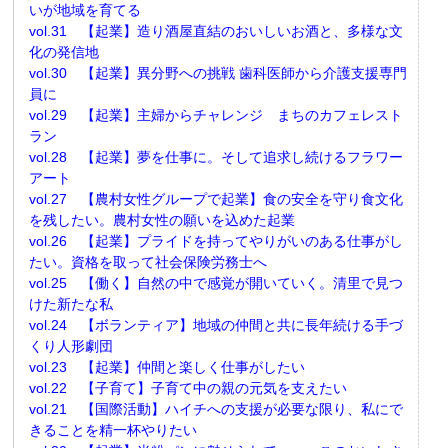
いが地域を育てる
vol.31 【起業】造り酒屋直結のおいしいお酒と、多様な文
化の発信地
vol.30 【起業】異分野への挑戦 歯科医師から介護支援専門
員に
vol.29 【起業】主婦からチャレンジ まちのカフェレスト
ラン
vol.28 【起業】夢を仕事に。そして追求し続けるフラワー
アート
vol.27 【農村女性グループで起業】食の安全を守り食文化
を残したい。農村女性の願いを込めた起業
vol.26 【起業】プライドを持ってやりがいのある仕事がし
たい。資格を取って社会保険労務士へ
vol.25 【働く】自然の中で感覚が開いていく。清里で見つ
けた新たな私
vol.24 【ボランティア】地域の仲間と共に長年続ける手づ
くり人形劇団
vol.23 【起業】仲間と楽しく仕事がしたい
vol.22 【子育て】子育て中の親の元気を支えたい
vol.21 【国際活動】ハイチへの支援が必要な限り、私にで
きることを精一杯やりたい