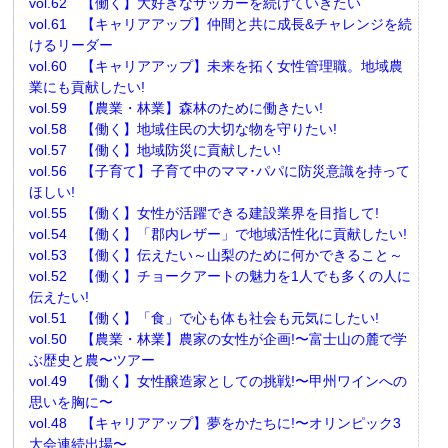
vol.62 【働く】大好きなサッカーを続けていきたい
vol.61 【キャリアアップ】仲間と共に成長&チャレンジを続
けるリーダー
vol.60 【キャリアアップ】未来を拓く女性管理職。地域農
業にも貢献したい!
vol.59 【農業・林業】森林のために働きたい!
vol.58 【働く】地域住民の大切な物を守りたい!
vol.57 【働く】地域防災に貢献したい!
vol.56 【子育て】子育て中のママ･パパに防災意識を持って
ほしい!
vol.55 【働く】女性が活躍できる建設業界を目指して!
vol.54 【働く】「郡内レザー」で地域活性化に貢献したい!
vol.53 【働く】伝えたい～山梨のために何かできること～
vol.52 【働く】チョークアートの魅力を1人でも多くの人に
伝えたい!
vol.51 【働く】「食」で心も体も社会も元気にしたい!
vol.50 【農業・林業】農家の女性が企画!〜富士山の麓で学
ぶ歴史と農〜ツアー
vol.49 【働く】女性醸造家としての挑戦!〜甲州ワインへの
思いを胸に〜
vol.48 【キャリアアップ】夢をかたちに!〜オリンピック3
大会連続出場〜