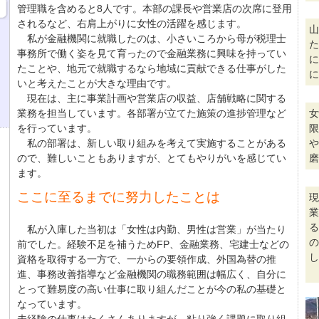
管理職を含めると8人です。本部の課長や営業店の次席に登用
されるなど、右肩上がりに女性の活躍を感じます。
山
私が金融機関に就職したのは、小さいころから母が税理士
た
事務所で働く姿を見て育ったので金融業務に興味を持ってい
に
たことや、地元で就職するなら地域に貢献できる仕事がした
に
いと考えたことが大きな理由です。
現在は、主に事業計画や営業店の収益、店舗戦略に関する
業務を担当しています。各部署が立てた施策の進捗管理など
女
を行っています。
限
私の部署は、新しい取り組みを考えて実施することがある
や
ので、難しいこともありますが、とてもやりがいを感じてい
磨
ます。
ここに至るまでに努力したことは
現
業
る
私が入庫した当初は「女性は内勤、男性は営業」が当たり
の
前でした。経験不足を補うためFP、金融業務、宅建士などの
し
資格を取得する一方で、一からの要領作成、外国為替の推
進、事務改善指導など金融機関の職務範囲は幅広く、自分に
とって難易度の高い仕事に取り組んだことが今の私の基礎と
なっています。