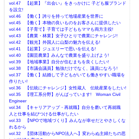
vol.47 【起業】『出会い』をきっかけに 子ども服ブランド
を設立!
vol.46 【働く】誇りを持って地場産業を世界に
vol.45 【働く】本物の良いものをお客さんに提供したい
vol.44 【子育て】子育ては子どももママも両方主役!
vol.43 【農業・林業】女子ひとりで農業にチャレンジ!
vol.42 【観光】外国人に山梨の魅力を伝える!
vol.41 【起業】ジュエリーで思いを伝える!
vol.40 【園芸農業】みんなで農業を盛り上げよう!
vol.39 【地域事業】自分が住むまちを良くしたい!
vol.38 【市議会議員】勉強だけでなく、議員になろう!
vol.37 【働く】結婚して子どもがいても働きやすい職場を
作りたい!
vol.36 【伝統にチャレンジ】女性蔵人 伝統産業をしたい!
vol.35 【理工系分野】がんばっています! Woman Civil
Engineer
vol.34 【キャリアアップ・再就職】自分を磨いて再就職
人と仕事を結びつける仕事がしたい
vol.33 【NPOで地域づくり】みんなが幸せだとやさしくな
れるから
vol.32 【団体活動からNPO法人へ】変わらぬ主婦たちの思