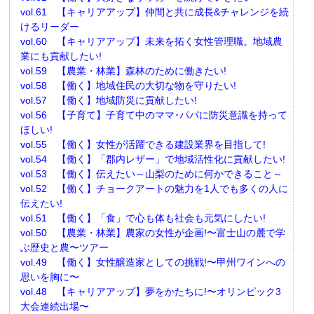
vol.61 【キャリアアップ】仲間と共に成長&チャレンジを続
けるリーダー
vol.60 【キャリアアップ】未来を拓く女性管理職。地域農
業にも貢献したい!
vol.59 【農業・林業】森林のために働きたい!
vol.58 【働く】地域住民の大切な物を守りたい!
vol.57 【働く】地域防災に貢献したい!
vol.56 【子育て】子育て中のママ･パパに防災意識を持って
ほしい!
vol.55 【働く】女性が活躍できる建設業界を目指して!
vol.54 【働く】「郡内レザー」で地域活性化に貢献したい!
vol.53 【働く】伝えたい～山梨のために何かできること～
vol.52 【働く】チョークアートの魅力を1人でも多くの人に
伝えたい!
vol.51 【働く】「食」で心も体も社会も元気にしたい!
vol.50 【農業・林業】農家の女性が企画!〜富士山の麓で学
ぶ歴史と農〜ツアー
vol.49 【働く】女性醸造家としての挑戦!〜甲州ワインへの
思いを胸に〜
vol.48 【キャリアアップ】夢をかたちに!〜オリンピック3
大会連続出場〜