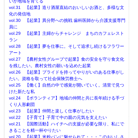
いが地域を育てる
vol.31 【起業】造り酒屋直結のおいしいお酒と、多様な文
化の発信地
vol.30 【起業】異分野への挑戦 歯科医師から介護支援専門
員に
vol.29 【起業】主婦からチャレンジ まちのカフェレスト
ラン
vol.28 【起業】夢を仕事に。そして追求し続けるフラワー
アート
vol.27 【農村女性グループで起業】食の安全を守り食文化
を残したい。農村女性の願いを込めた起業
vol.26 【起業】プライドを持ってやりがいのある仕事がし
たい。資格を取って社会保険労務士へ
vol.25 【働く】自然の中で感覚が開いていく。清里で見つ
けた新たな私
vol.24 【ボランティア】地域の仲間と共に長年続ける手づ
くり人形劇団
vol.23 【起業】仲間と楽しく仕事がしたい
vol.22 【子育て】子育て中の親の元気を支えたい
vol.21 【国際活動】ハイチへの支援が必要な限り、私にで
きることを精一杯やりたい
vol.20 【起業】米粉パンに魅せられて・・・このおいしさ