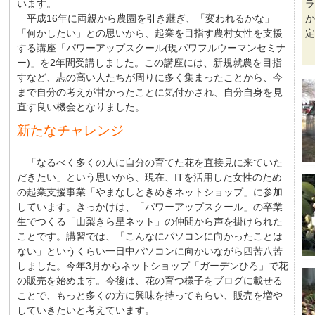
います。
ラ
平成16年に両親から農園を引き継ぎ、「変われるかな」
か
「何かしたい」との思いから、起業を目指す農村女性を支援
定
する講座「パワーアップスクール(現パワフルウーマンセミナ
ー)」を2年間受講しました。この講座には、新規就農を目指
すなど、志の高い人たちが周りに多く集まったことから、今
まで自分の考えが甘かったことに気付かされ、自分自身を見
直す良い機会となりました。
新たなチャレンジ
「なるべく多くの人に自分の育てた花を直接見に来ていた
だきたい」という思いから、現在、ITを活用した女性のため
の起業支援事業「やまなしときめきネットショップ」に参加
しています。きっかけは、「パワーアップスクール」の卒業
生でつくる「山梨きら星ネット」の仲間から声を掛けられた
ことです。講習では、「こんなにパソコンに向かったことは
ない」というくらい一日中パソコンに向かいながら四苦八苦
しました。今年3月からネットショップ「ガーデンひろ」で花
の販売を始めます。今後は、花の育つ様子をブログに載せる
ことで、もっと多くの方に興味を持ってもらい、販売を増や
していきたいと考えています。