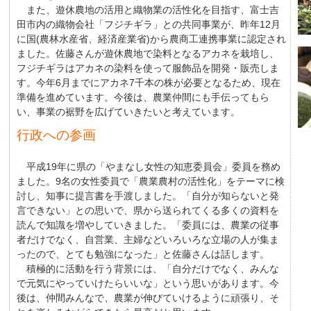
また、遊休農地の活用と織物業の活性化を目指す、富士吉
田市内の織物会社「フジチギラ」との共同事業が、昨年12月
に国(農林水産省、経済産業省)から農商工連携事業に認定され
ました。佐藤さんが遊休農地で染料となるアカネを栽培し、
フジチギラはアカネの染料を使って服飾品を開発・販売しま
す。今年6月までにアカネ7千本の株が必要となるため、現在
準備を進めています。今後は、農業仲間にも手伝ってもら
い、事業の裾野を広げていきたいと考えています。
行政への参画
平成19年に県の「やまなし女性の知恵委員会」委員を務め
ました。9名の女性委員で「農業農村の活性化」をテーマに検
討し、知事に提言書を手渡しました。「自分が知らないと発
言できない」との思いで、県から送られてくる多くの資料を
読んで知識を増やしていきました。「委員には、農業の従事
者だけでなく、自営業、主婦などいろいろな立場の人が集ま
ったので、とても勉強になった」と佐藤さんは話します。
積極的に活動を行う背景には、「自分だけでなく、みんな
で元気にやっていけたらいいな」という思いがあります。今
後は、仲間みんなで、農業が伸びていけるように頑張り、そ