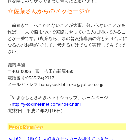
れを楽しみながらできたら最高だと思います。
☆佐藤さんからのメッセージ☆
前向きで、へこたれないことが大事。分からないことがあ
れば、一人で悩まないで実際にやっている人に聞いてみるこ
とが一番です。(農業なら、県の普及指導員の方と知り合いに
なるのがお勧め)そして、考えるだけでなく実行してみてくだ
さい。
堀内洋蘭
〒403-0006 富士吉田市新屋450
電話番号:0555(24)2917
メールアドレス:honeysucklehiroko@yahoo.co.jp
「やまなしときめきネットショップ」ホームページ
→
http://y-tokimekinet.com/index.html
(取材日 平成21年2月16日)
vol.62 【働く】大好きなサッカーを続けていきたい