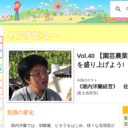
Vol.40 【園芸
を盛り上げよう!
今回のゲスト
《堀内洋蘭経営》 
(富士吉田市)
意識の変化
富
芸
堀内洋蘭では、胡蝶蘭、ビオラをはじめ、様々な花壇苗が