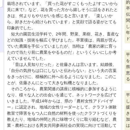
的
栽培されています。「買った花がすごくもったよ!すごいから
卒
見に来て!」など、花を買った方から嬉しそうに話をされたと
伝
きは、何よりもやりがいを感じると言います。「楽しいか
関
ら、好きだから続けられています」と笑顔で語る姿がとても
し
印象的でした。
年
短大の園芸生活学科で、2年間、野菜、果樹、花き、畜産な
ド
どの知識・技術を幅広く学びました。卒業後は、両親が営ん
でいた農園を手伝っていましたが、当時は「農家の家に育っ
たので当たり前に農業をやるものだ」というくらいにしか考
平
えていませんでした。
を
「昔は人見知りだった」と佐藤さんは言います。結婚後、
県
「自分の気持ちは口にしないと伝わらない」という夫の言葉
恵
をきっかけに、積極的に外へ出るようになりました。このこ
る
とが、佐藤さんにとって大きな転機となりました。
そのころから、農業関連の講座に積極的に参加するように
なり、様々な人との出会いを通じて、ネットワークを広げて
平
いきました。平成14年からは、県の「農村女性アドバイザ
し
ー」に認定され、地域の女性リーダーとして、クラフト体験
援
教室で障害をもつ人に自然の材料を使ったクラフトづくりを
き
教えたり、地域の仲間と共に味噌づくりに取り組むなど、農
加
業・農村における男女共同参画社会の実現に向けて活動して
は