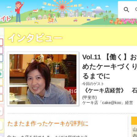
Vol.11 【働く
めたケーキづく
るまでに
今回のゲスト
《ケーキ店経営》 
(甲斐市)
ケーキ店「cake@koo」経営
たまたま作ったケーキが評判に
山
内