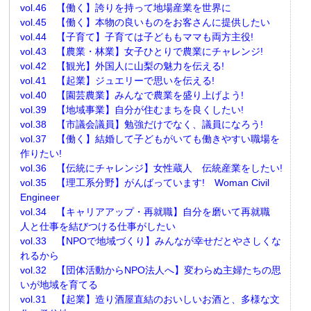
vol.46 【働く】誇りを持って地場産業を世界に
vol.45 【働く】本物の良いものをお客さんに提供したい
vol.44 【子育て】子育ては子どももママも両方主役!
vol.43 【農業・林業】女子ひとりで農業にチャレンジ!
vol.42 【観光】外国人に山梨の魅力を伝える!
vol.41 【起業】ジュエリーで思いを伝える!
vol.40 【園芸農業】みんなで農業を盛り上げよう!
vol.39 【地域事業】自分が住むまちを良くしたい!
vol.38 【市議会議員】勉強だけでなく、議員になろう!
vol.37 【働く】結婚して子どもがいても働きやすい職場を
作りたい!
vol.36 【伝統にチャレンジ】女性蔵人 伝統産業をしたい!
vol.35 【理工系分野】がんばっています! Woman Civil
Engineer
vol.34 【キャリアアップ・再就職】自分を磨いて再就職
人と仕事を結びつける仕事がしたい
vol.33 【NPOで地域づくり】みんなが幸せだとやさしくな
れるから
vol.32 【団体活動からNPO法人へ】変わらぬ主婦たちの思
いが地域を育てる
vol.31 【起業】造り酒屋直結のおいしいお酒と、多様な文