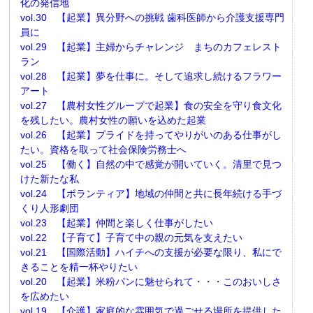
化の発信地
vol.30 【起業】異分野への挑戦 歯科医師から介護支援専門
員に
vol.29 【起業】主婦からチャレンジ まちのカフェレスト
ラン
vol.28 【起業】夢を仕事に。そして追求し続けるフラワー
アート
vol.27 【農村女性グループで起業】食の安全を守り食文化
を残したい。農村女性の願いを込めた起業
vol.26 【起業】プライドを持ってやりがいのある仕事がし
たい。資格を取って社会保険労務士へ
vol.25 【働く】自然の中で感覚が開いていく。清里で見つ
けた新たな私
vol.24 【ボランティア】地域の仲間と共に長年続ける手づ
くり人形劇団
vol.23 【起業】仲間と楽しく仕事がしたい
vol.22 【子育て】子育て中の親の元気を支えたい
vol.21 【国際活動】ハイチへの支援が必要な限り、私にで
きることを精一杯やりたい
vol.20 【起業】米粉パンに魅せられて・・・このおいしさ
を広めたい
vol.19 【介護】家庭的な雰囲気で過ごせる場所を提供した