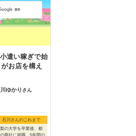
】お小遣い稼ぎで始
りがお店を構え
石川ゆかり
さん
石川さんのこれまで
梨の大学を卒業後、都
の商社に就職。5年間の