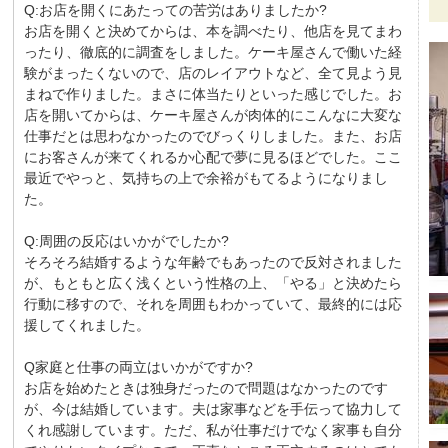
Q:お店を開くにあたっての苦労はありましたか?
お店を開くと決めてからは、本を調べたり、他店を見てまわ
ったり、徹底的に調査をしました。ケーキ屋さんで働いた経
験がまったくないので、店のレイアウトなど、全て見よう見
まねで作りました。まさに体当たりといった感じでした。お
店を開いてからは、ケーキ屋さんが肉体的にこんなに大変な
仕事だとは思わなかったのでびっくりしました。また、お店
にお客さんが来てくれるか心配で夢に見るほどでした。ここ
最近でやっと、気持ちの上で余裕がもてるようになりまし
た。
Q:周囲の反応はいかがでしたか?
そろそろ結婚するような年齢でもあったので反対されました
が、もともと広く浅くという性格の上、「やる」と決めたら
行動に移すので、それを周囲もわかっていて、最終的には応
援してくれました。
Q家庭と仕事の両立はいかがですか?
お店を始めたときは独身だったので問題はなかったのです
が、今は結婚しています。夫は家事などを手伝って協力して
くれ感謝しています。ただ、私が仕事だけでなく家事も自分