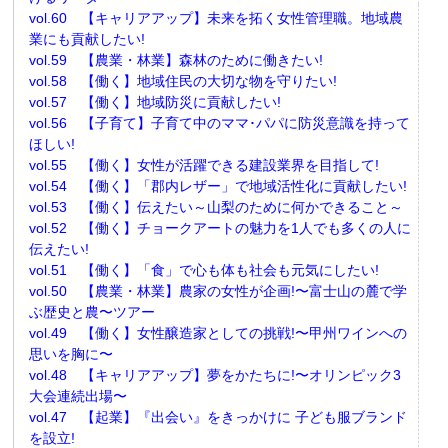
vol.60 【キャリアアップ】未来を拓く女性管理職。地域農
業にも貢献したい!
vol.59 【農業・林業】森林のために働きたい!
vol.58 【働く】地域住民の大切な物を守りたい!
vol.57 【働く】地域防災に貢献したい!
vol.56 【子育て】子育て中のママ･パパに防災意識を持って
ほしい!
vol.55 【働く】女性が活躍できる建設業界を目指して!
vol.54 【働く】「郡内レザー」で地域活性化に貢献したい!
vol.53 【働く】伝えたい～山梨のために何かできること～
vol.52 【働く】チョークアートの魅力を1人でも多くの人に
伝えたい!
vol.51 【働く】「食」で心も体も社会も元気にしたい!
vol.50 【農業・林業】農家の女性が企画!〜富士山の麓で学
ぶ歴史と農〜ツアー
vol.49 【働く】女性醸造家としての挑戦!〜甲州ワインへの
思いを胸に〜
vol.48 【キャリアアップ】夢をかたちに!〜オリンピック3
大会連続出場〜
vol.47 【起業】『出会い』をきっかけに 子ども服ブランド
を設立!