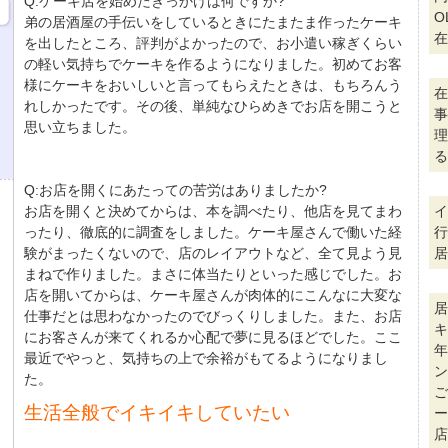
Q:ケーキ店を始めたきっかけは何ですか?
O
弟の居酒屋の手伝いをしているときにたまたま作ったケーキ
在
を出したところ、評判がよかったので、お小遣い稼ぎくらい
の軽い気持ちでケーキを作るようになりました。初めてお客
様にケーキをおいしいと言ってもらえたときは、もちろんう
在
れしかったです。その後、単純なひらめきでお店を開こうと
事
思い立ちました。
理
る
Q:お店を開くにあたっての苦労はありましたか?
お店を開くと決めてからは、本を調べたり、他店を見てまわ
イ
ったり、徹底的に調査をしました。ケーキ屋さんで働いた経
行
験がまったくないので、店のレイアウトなど、全て見よう見
居
まねで作りました。まさに体当たりといった感じでした。お
店を開いてからは、ケーキ屋さんが肉体的にこんなに大変な
居
仕事だとは思わなかったのでびっくりしました。また、お店
キ
にお客さんが来てくれるか心配で夢に見るほどでした。ここ
年
最近でやっと、気持ちの上で余裕がもてるようになりまし
ン
た。
ご
生活全般でイキイキしていたい
ー
店