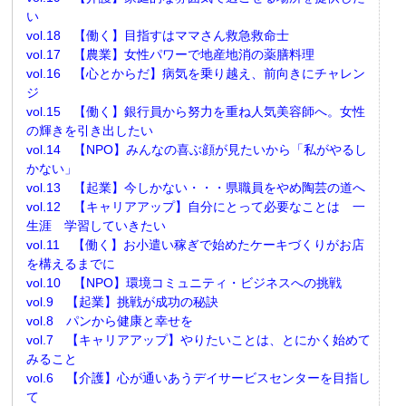
い
vol.18 【働く】目指すはママさん救急救命士
vol.17 【農業】女性パワーで地産地消の薬膳料理
vol.16 【心とからだ】病気を乗り越え、前向きにチャレン
ジ
vol.15 【働く】銀行員から努力を重ね人気美容師へ。女性
の輝きを引き出したい
vol.14 【NPO】みんなの喜ぶ顔が見たいから「私がやるし
かない」
vol.13 【起業】今しかない・・・県職員をやめ陶芸の道へ
vol.12 【キャリアアップ】自分にとって必要なことは 一
生涯 学習していきたい
vol.11 【働く】お小遣い稼ぎで始めたケーキづくりがお店
を構えるまでに
vol.10 【NPO】環境コミュニティ・ビジネスへの挑戦
vol.9 【起業】挑戦が成功の秘訣
vol.8 パンから健康と幸せを
vol.7 【キャリアアップ】やりたいことは、とにかく始めて
みること
vol.6 【介護】心が通いあうデイサービスセンターを目指し
て