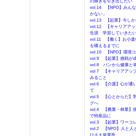
の輝きを引き出したい
vol.14 【NPO】
かない」
vol.13 【起業】今
vol.12 【キャリア
生涯 学習していきた
vol.11 【働く】お
を構えるまでに
vol.10 【NPO】
vol.9 【起業】挑戦
vol.8 パンから健康と
vol.7 【キャリアア
みること
vol.6 【介護】心が
て
vol.5 【心とからだ
グへ
vol.4 【農業・林業
で特産品に
vol.3 【起業】ワー
vol.2 【NPO】人
ひさま発電所