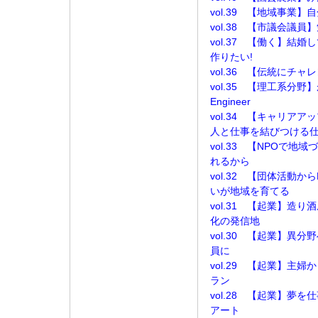
vol.39 【地域事業
vol.38 【市議会議
vol.37 【働く】結
作りたい!
vol.36 【伝統にチ
vol.35 【理工系分野】
Engineer
vol.34 【キャリ
人と仕事を結びつける
vol.33 【NPOで
れるから
vol.32 【団体活動
いが地域を育てる
vol.31 【起業】造
化の発信地
vol.30 【起業】異
員に
vol.29 【起業】主
ラン
vol.28 【起業】夢
アート