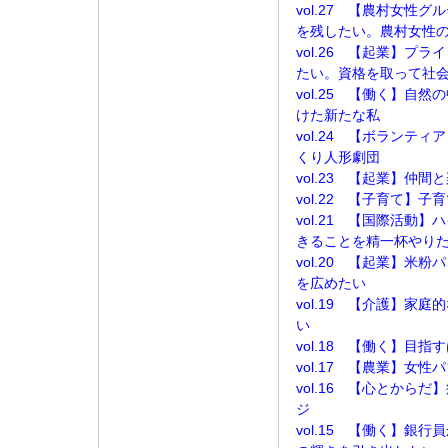
vol.27 【農村女性
を残したい。農村女性
vol.26 【起業】プ
たい。資格を取って社
vol.25 【働く】自
けた新たな私
vol.24 【ボランテ
くり人形劇団
vol.23 【起業】仲
vol.22 【子育て】
vol.21 【国際活動
きることを精一杯やり
vol.20 【起業】米
を広めたい
vol.19 【介護】家
い
vol.18 【働く】目
vol.17 【農業】女
vol.16 【心とから
ジ
vol.15 【働く】銀