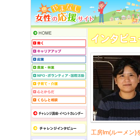
工房lm(ルーメン