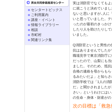
実は消防官でなくてもよ
に就こうと決めていまし
センタートピックス
ないと思いますが､人に
ご利用案内
いと思っていました。テ
講座・イベント
ったのが最初のきっかけ
情報ライブラリー
したり人を助けたりして
相談
いました。
市町村
関連リンク集
Q消防官というと男性の
抗はありませんでしたか
職場見学で東京消防庁に行き
だったので、山梨にも当
ました。そのため、抵抗
合格の連絡を母からもら
るみたいだよ」と知らさ
消防学校では「1人の消防
だ」と聞かされましたが
さい」というわけにはいき
の生命・身体・財産がの
次の目標は「救急