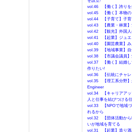
を設立!
vol.46 【働く】誇
vol.45 【働く】本
vol.44 【子育て】
vol.43 【農業・林
vol.42 【観光】外
vol.41 【起業】ジュ
vol.40 【園芸農業
vol.39 【地域事業
vol.38 【市議会議
vol.37 【働く】結
作りたい!
vol.36 【伝統にチ
vol.35 【理工系分野】
Engineer
vol.34 【キャリ
人と仕事を結びつける
vol.33 【NPOで
れるから
vol.32 【団体活動
いが地域を育てる
vol.31 【起業】造