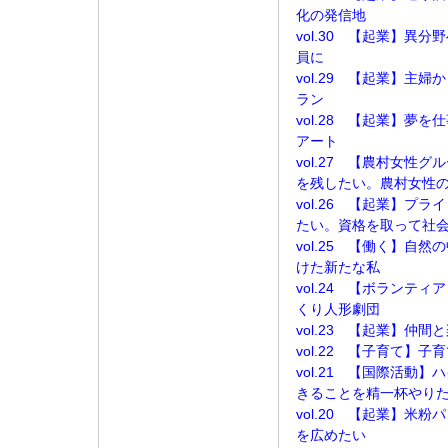
化の発信地
vol.30 【起業】異
員に
vol.29 【起業】主
ラン
vol.28 【起業】夢
アート
vol.27 【農村女性
を残したい。農村女性
vol.26 【起業】プ
たい。資格を取って社
vol.25 【働く】自
けた新たな私
vol.24 【ボランテ
くり人形劇団
vol.23 【起業】仲
vol.22 【子育て】
vol.21 【国際活動
きることを精一杯やり
vol.20 【起業】米
を広めたい