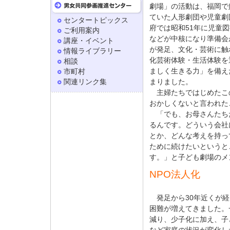
劇場」の活動は、福岡で
ていた人形劇団や児童劇
センタートピックス
府では昭和51年に児童
ご利用案内
などが中核になり準備会
講座・イベント
が発足、文化・芸術に触
情報ライブラリー
化芸術体験・生活体験を
相談
ましく生きる力」を備え
市町村
関連リンク集
まりました。
主婦たちではじめたこ
おかしくないと言われた
「でも、お母さんたち
るんです。どういう会社
とか、どんな考えを持っ
ために続けたいというと
す。」と子ども劇場のメ
NPO法人化
発足から30年近くが経
困難が増えてきました。一
減り、少子化に加え、子