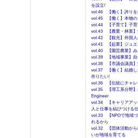
を設立!
vol.46 【働く】誇
vol.45 【働く】本
vol.44 【子育て】
vol.43 【農業・林
vol.42 【観光】外
vol.41 【起業】ジュ
vol.40 【園芸農業
vol.39 【地域事業
vol.38 【市議会議
vol.37 【働く】結
作りたい!
vol.36 【伝統にチ
vol.35 【理工系分野】
Engineer
vol.34 【キャリ
人と仕事を結びつける
vol.33 【NPOで
れるから
vol.32 【団体活動
いが地域を育てる