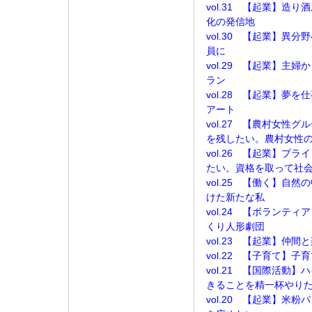
vol.31 【起業】造
化の発信地
vol.30 【起業】異
員に
vol.29 【起業】主
ラン
vol.28 【起業】夢
アート
vol.27 【農村女性
を残したい。農村女性
vol.26 【起業】プ
たい。資格を取って社
vol.25 【働く】自
けた新たな私
vol.24 【ボランテ
くり人形劇団
vol.23 【起業】仲
vol.22 【子育て】
vol.21 【国際活動
きることを精一杯やり
vol.20 【起業】米