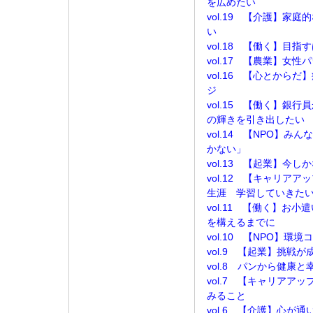
を広めたい
vol.19 【介護】家
い
vol.18 【働く】目
vol.17 【農業】女
vol.16 【心とから
ジ
vol.15 【働く】銀
の輝きを引き出したい
vol.14 【NPO】
かない」
vol.13 【起業】今
vol.12 【キャリア
生涯 学習していきた
vol.11 【働く】お
を構えるまでに
vol.10 【NPO】
vol.9 【起業】挑戦
vol.8 パンから健康と
vol.7 【キャリアア
みること
vol.6 【介護】心が