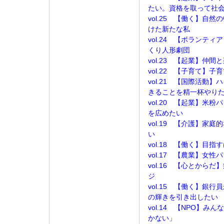
たい。資格を取って社
vol.25 【働く】自
けた新たな私
vol.24 【ボランテ
くり人形劇団
vol.23 【起業】仲
vol.22 【子育て】
vol.21 【国際活動
きることを精一杯やり
vol.20 【起業】米
を広めたい
vol.19 【介護】家
い
vol.18 【働く】目
vol.17 【農業】女
vol.16 【心とから
ジ
vol.15 【働く】銀
の輝きを引き出したい
vol.14 【NPO】
かない」