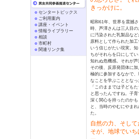
きっかけに。
センタートピックス
ご利用案内
昭和61年、世界を震撼
講座・イベント
時、芦澤さんは三人目の
情報ライブラリー
に汚染された乳製品など
相談
原料として作られた加工
市町村
いう信じがたい現実。知
関連リンク集
ちがそれらを口にしてい
知れぬ危機感。それが芦
その後、反原発団体に加
極的に参加するなかで、
なことを学ぶこととなっ
「このままでは子どもた
と思ったんですね。子育
深く関心を持ったのかも
と、当時のやむにやまれ
た。
自然の力、そして
そが、地球でいち