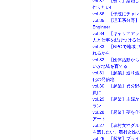
vol.37 【働く】結
作りたい!
vol.36 【伝統にチ
vol.35 【理工系分野】
Engineer
vol.34 【キャリ
人と仕事を結びつける
vol.33 【NPOで
れるから
vol.32 【団体活動
いが地域を育てる
vol.31 【起業】造
化の発信地
vol.30 【起業】異
員に
vol.29 【起業】主
ラン
vol.28 【起業】夢
アート
vol.27 【農村女性
を残したい。農村女性
vol.26 【起業】プ