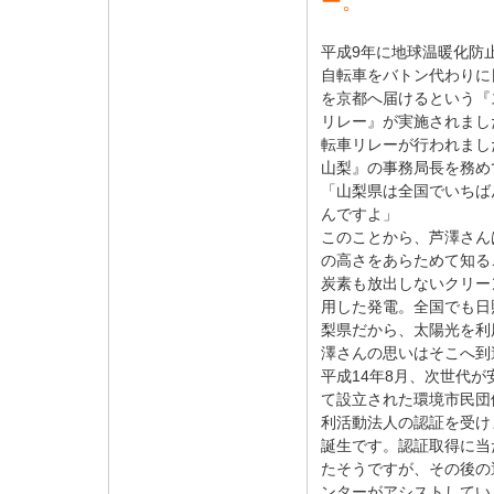
ー。
平成9年に地球温暖化防
自転車をバトン代わりに
を京都へ届けるという『
リレー』が実施されまし
転車リレーが行われまし
山梨』の事務局長を務め
「山梨県は全国でいちば
んですよ」
このことから、芦澤さん
の高さをあらためて知る
炭素も放出しないクリー
用した発電。全国でも日
梨県だから、太陽光を利
澤さんの思いはそこへ到
平成14年8月、次世代
て設立された環境市民団
利活動法人の認証を受け
誕生です。認証取得に当
たそうですが、その後の
ンターがアシストしてい