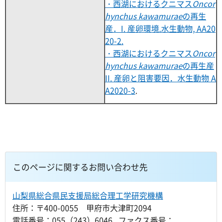
・西湖におけるクニマス
Oncor
hynchus kawamurae
の再生
産．I. 産卵環境.水生動物, AA20
20-2.
・西湖におけるクニマス
Oncor
hynchus kawamurae
の再生産
II. 産卵と阻害要因．水生動物 A
A2020-3
.
このページに関するお問い合わせ先
山梨県総合県民支援局総合理工学研究機構
住所：〒400-0055 甲府市大津町2094
電話番号：055（243）6046 ファクス番号：