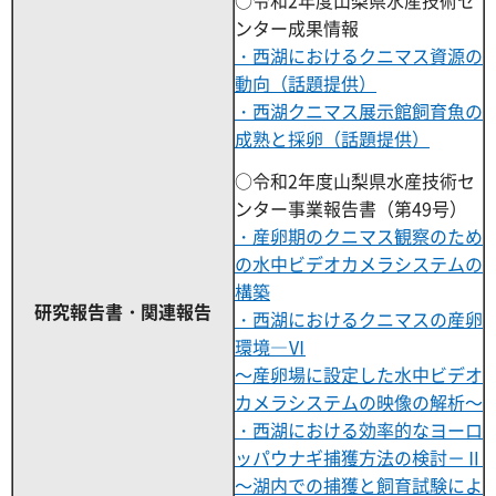
○令和2年度山梨県水産技術セ
ンター成果情報
・西湖におけるクニマス資源の
動向（話題提供）
・西湖クニマス展示館飼育魚の
成熟と採卵（話題提供）
○令和2年度山梨県水産技術セ
ンター事業報告書（第49号）
・産卵期のクニマス観察のため
の水中ビデオカメラシステムの
構築
研究報告書・関連報告
・西湖におけるクニマスの産卵
環境―Ⅵ
～産卵場に設定した水中ビデオ
カメラシステムの映像の解析～
・西湖における効率的なヨーロ
ッパウナギ捕獲方法の検討－Ⅱ
～湖内での捕獲と飼育試験によ