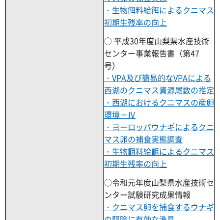
・生物餌料給餌によるクニマス
初期生残率の向上
○ 平成30年度山梨県水産技術
センター事業報告書（第47
号）
・VPA及び簡易的なVPAによる
西湖のクニマス資源尾数の推定
・西湖におけるクニマスの産卵
環境－Ⅳ
・ヨーロッパウナギによるクニ
マス卵の捕食実態調査
・生物餌料給餌によるクニマス
初期生残率の向上
○令和元年度山梨県水産技術セ
ンター試験研究成果情報
・クニマス卵を捕食するウナギ
の駆除に有効な漁具