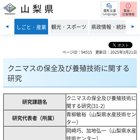
閲覧支援
山梨県
前のスライドを表示
・環境
観光・スポーツ
県政情報・統計
しごと・産業
ページID：94515
更新日：2025年3月21日
クニマスの保全及び養殖技術に関する
研究
クニマスの保全及び養殖技術に
研究課題名
関する研究(31-2)
青柳敏裕（山梨県水産技術セン
研究代表者（所属）
ター）
岡崎巧、加地弘一（山梨県水産
技術センター）