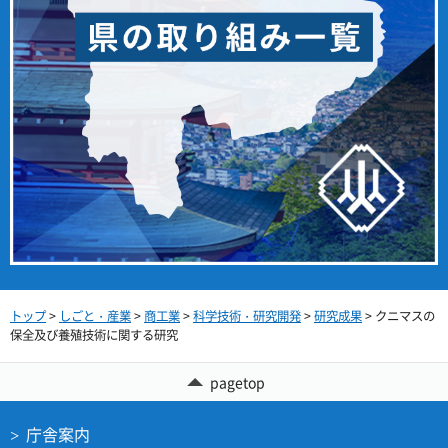
トップ
>
しごと・産業
>
商工業
>
科学技術・研究開発
>
研究成果
> クニマスの
保全及び養殖技術に関する研究
pagetop
庁舎案内