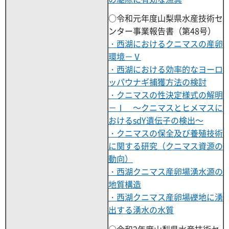
○令和元年度山梨県水産技術セ
ンター事業報告書（第48号）
・西湖におけるクニマスの産卵
環境－Ⅴ
・西湖における効率的なヨーロ
ッパウナギ捕獲方法の検討
・クニマスの性決定様式の解明
－Ⅰ ～クニマスとヒメマスに
おけるsdY遺伝子の検出～
・クニマスの保全及び養殖技術
に関する研究（クニマス資源の
動向）
・西湖クニマス産卵場湧水源の
地質構造
・西湖クニマス産卵場礫地に湧
出する湧水の水質