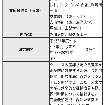
長谷川裕弥（山梨県衛生環境研
共同研究者（所属）
究所）
塚本勝巳（東京大学）
吉崎悟朗（東京海洋大学）
馬籠純（山梨大学）
担当CD
外川高雄、船久保太一
平成31年度～令
和3年度（2019
研究期間
3か年
年度～2021年
度）
クニマスの産卵状況や食害等を
継続的に監視するため、長期間
稼働可能な湖底定点カメラシス
テムを開発する。また、外来ウ
ナギの効率的な採捕漁具や餌、
採捕時期について検討する。
完全養殖達成に向けた研究で