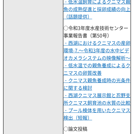
・低水温飼育によるクニマス親
魚の成熟促進と採卵成績の向上
（話題提供）
○令和3年度水産技術センター
事業報告書（第50号）
・西湖におけるクニマスの産卵
環境-7.～令和3年度の水中ビデ
オカメラシステムの映像解析～
・低水温での親魚養成によるク
ニマスの卵質改善
・クニマス親魚養成時の光条件
に関する検討
・西湖クニマス展示館と忍野支
所クニマス飼育池の水質の比較
・プール検体を用いたクニマス
検出（短報）
○論文投稿