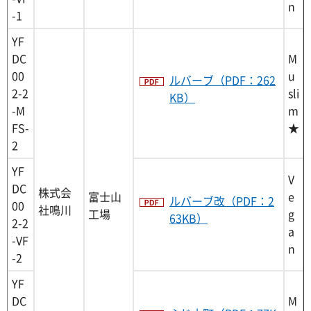
n
-1
YF
DC
M
00
u
ルバーブ（PDF：262
2-2
sli
KB）
-M
m
FS-
★
2
YF
V
DC
株式会
富士山
e
ルバーブ改（PDF：2
00
社鳴川
工場
g
63KB）
2-2
a
-VF
n
-2
YF
DC
M