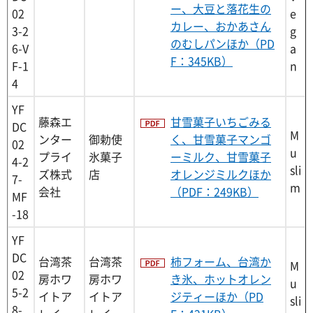
ー、大豆と落花生の
02
e
カレー、おかあさん
3-2
g
のむしパンほか（PD
6-V
a
F：345KB）
F-1
n
4
YF
藤森エ
甘雪菓子いちごみる
DC
M
ンター
御勅使
く、甘雪菓子マンゴ
02
u
プライ
氷菓子
ーミルク、甘雪菓子
4-2
sli
ズ株式
店
オレンジミルクほか
7-
m
会社
（PDF：249KB）
MF
-18
YF
DC
台湾茶
台湾茶
柿フォーム、台湾か
M
02
房ホワ
房ホワ
き氷、ホットオレン
u
5-2
イトア
イトア
ジティーほか（PD
sli
8-