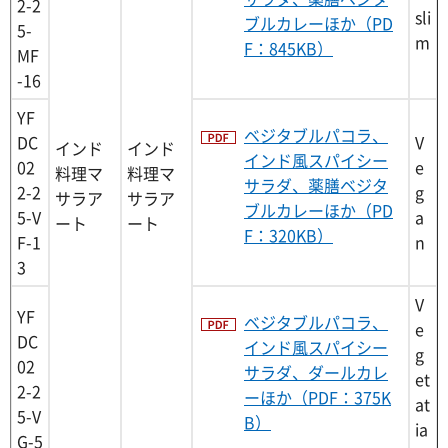
2-2
sli
ブルカレーほか（PD
5-
m
F：845KB）
MF
-16
YF
ベジタブルパコラ、
DC
V
インド
インド
インド風スパイシー
02
e
料理マ
料理マ
サラダ、薬膳ベジタ
2-2
g
サラア
サラア
ブルカレーほか（PD
5-V
a
ート
ート
F：320KB）
F-1
n
3
V
YF
ベジタブルパコラ、
e
DC
インド風スパイシー
g
02
サラダ、ダールカレ
et
2-2
ーほか（PDF：375K
at
5-V
B）
ia
G-5