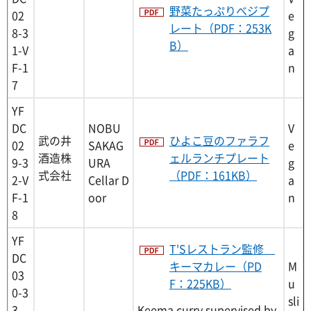
野菜たっぷりベジプ
02
e
レート（PDF：253K
8-3
g
B）
1-V
a
F-1
n
7
YF
DC
NOBU
V
武の井
ひよこ豆のファラフ
02
SAKAG
e
酒造株
ェルランチプレート
9-3
URA
g
式会社
（PDF：161KB）
2-V
Cellar D
a
F-1
oor
n
8
YF
T'Sレストラン監修
DC
キーマカレー（PD
M
03
F：225KB）
u
0-3
sli
Keema curry supervised by
3-