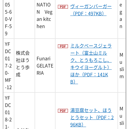
05
NATIO
e
ヴィーガンバーガー
5-6
N Veg
g
（PDF：497KB）
0-V
an kitc
a
F-5
hen
n
9
YF
ミルクベースジェラ
DC
株式会
ート（富士山ミル
M
01
Funari
社ほう
ク、とうもろこし、
u
7-2
GELATE
とう歩
キウイヨーグルト）
sli
0-
RIA
成
ほか（PDF：141K
m
MF
B）
-12
YF
DC
M
湯豆腐セット、ほう
01
u
とうセット（PDF：2
8-2
sli
96KB）
1-