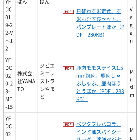
YF
ぱん
ぱん
DC
V
日替わ玄米定食、玄
01
e
米おむすびセット、
9-2
g
パンプレートほか（P
2-V
a
DF：280KB）
F-1
n
2
YF
ジビエ
DC
鹿肉モモスライス1.5
M
株式会
ミニレ
02
mm焼肉、鹿肉しゃ
u
社YAMA
ストラ
0-2
ぶしゃぶ、鹿肉ほう
sli
TO
ンやま
3-
とうほか（PDF：283
m
と
MF
KB）
-15
YF
ベジタブルパコラ、
DC
M
インド風スパイシー
02
u
サラダ、薬膳ベジタ