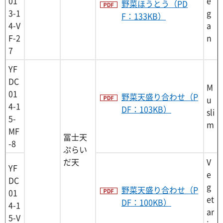
01
e
野菜ほうとう（PD
3-1
g
F：133KB）
4-V
a
F-2
n
7
YF
DC
M
01
野菜天盛り合わせ（P
u
4-1
DF：103KB）
sli
5-
m
MF
冨士天
-8
ぷらい
だ天
V
YF
e
DC
g
野菜天盛り合わせ（P
01
et
DF：100KB）
4-1
ar
5-V