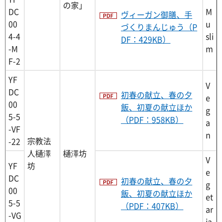
の家」
DC
M
ヴィーガン御膳、手
00
u
づくりまんじゅう（P
4-4
sli
DF：429KB）
-M
m
F-2
YF
V
DC
初春の献立、春の夕
e
00
飯、初夏の献立ほか
g
5-5
（PDF：958KB）
a
-VF
n
宗教法
-22
人樋澤
樋澤坊
V
YF
坊
e
DC
初春の献立、春の夕
g
00
飯、初夏の献立ほか
et
5-5
（PDF：407KB）
ar
-VG
ia