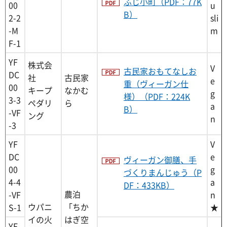
ふじ小町（PDF：77K
00
u
B）
2-2
sli
-M
m
F-1
YF
株式会
V
古民家おもてなしお
DC
社
古民家
e
重（ヴィーガン仕
00
キープ
なかむ
g
様）（PDF：224K
3-3
ペダリ
ら
a
B）
-VF
ング
n
-3
YF
V
DC
e
ヴィーガン御膳、手
00
g
づくりまんじゅう（P
4-4
a
DF：433KB）
農泊
-VF
n
ウパニ
「ちか
S-1
★
イの火
はぎ空
YF