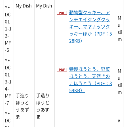
My Dish
My Dish
YF
動物型クッキー、ア
DC
M
ンチエイジングクッ
01
u
キー、マヤナッツク
1-1
sli
ッキーほか（PDF：5
2-
m
28KB）
MF
-6
YF
DC
特製ほうとう、野菜
M
01
ほうとう、天然きの
u
3-1
こほうとう（PDF：3
sli
4-
54KB）
m
手造り
手造り
MF
ほうと
ほうと
-7
うあず
うあず
YF
ま
ま
DC
V