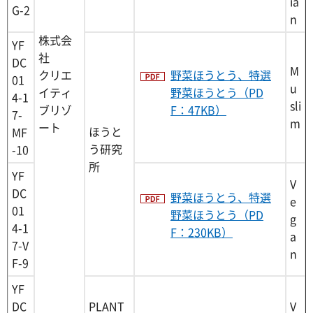
ia
G-2
n
株式会
YF
社
DC
M
クリエ
野菜ほうとう、特選
01
u
イティ
野菜ほうとう（PD
4-1
sli
ブリゾ
F：47KB）
7-
m
ート
ほうと
MF
う研究
-10
所
YF
V
DC
野菜ほうとう、特選
e
01
野菜ほうとう（PD
g
4-1
F：230KB）
a
7-V
n
F-9
YF
DC
PLANT
V