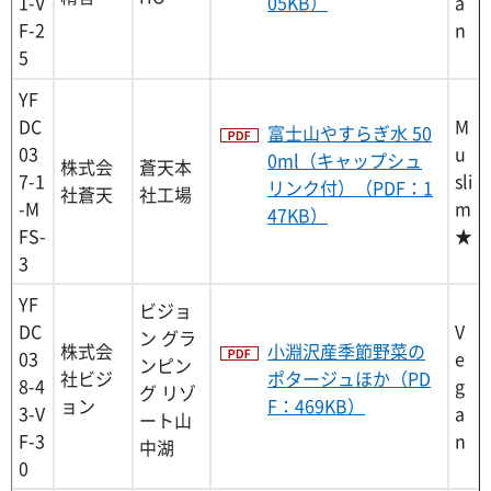
1-V
05KB）
a
F-2
n
5
YF
DC
M
富士山やすらぎ水 50
03
u
0ml（キャップシュ
株式会
蒼天本
7-1
sli
リンク付）（PDF：1
社蒼天
社工場
-M
m
47KB）
FS-
★
3
YF
ビジョ
DC
V
ン グラ
株式会
小淵沢産季節野菜の
03
e
ンピン
社ビジ
ポタージュほか（PD
8-4
g
グ リゾ
ョン
F：469KB）
3-V
a
ート山
F-3
n
中湖
0