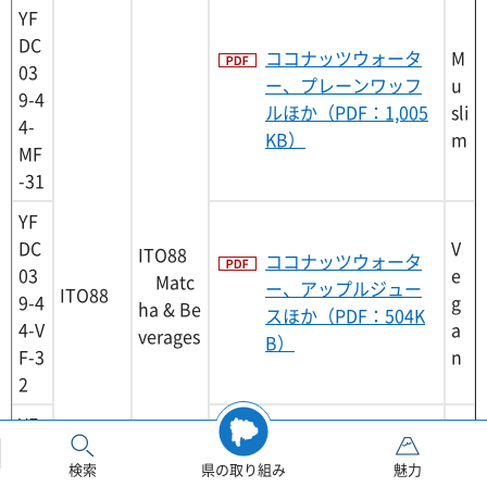
YF
DC
ココナッツウォータ
M
03
ー、プレーンワッフ
u
9-4
ルほか（PDF：1,005
sli
4-
KB）
m
MF
-31
YF
DC
V
ITO88
ココナッツウォータ
03
e
Matc
ー、アップルジュー
ITO88
9-4
g
ha & Be
スほか（PDF：504K
4-V
a
verages
B）
F-3
n
2
YF
V
DC
e
検索
県の取り組み
魅力
03
UPBEET!ドーナツ プ