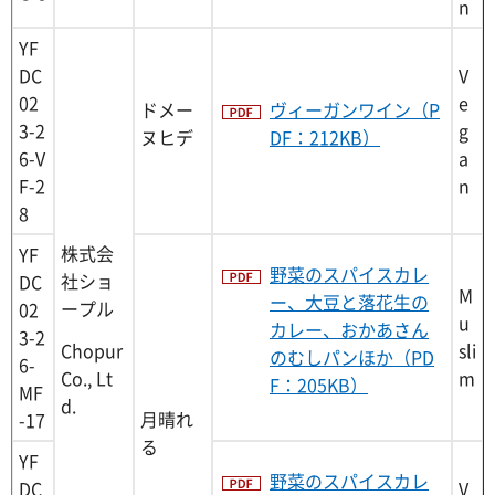
n
YF
DC
V
02
e
ドメー
ヴィーガンワイン（P
3-2
g
ヌヒデ
DF：212KB）
6-V
a
F-2
n
8
株式会
YF
野菜のスパイスカレ
社ショ
DC
M
ー、大豆と落花生の
ープル
02
u
カレー、おかあさん
3-2
Chopur
sli
のむしパンほか（PD
6-
Co., Lt
m
F：205KB）
MF
d.
月晴れ
-17
る
YF
野菜のスパイスカレ
DC
V