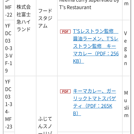
m
株式会
T's Restaurant
MF
フード
社富士
-22
スタジ
急ハイ
YF
アム
ランド
T'Sレストラン監修
DC
V
醤油ラーメン、T'Sレ
03
e
ストラン監修 キー
0-3
g
マカレー（PDF：256
3-V
a
KB）
F-1
n
9
YF
DC
キーマカレー、ガー
M
03
リックトマトスパゲ
u
1-3
ティ（PDF：265K
sli
4-
B）
m
ふじて
MF
んスノ
-23
ーリゾ