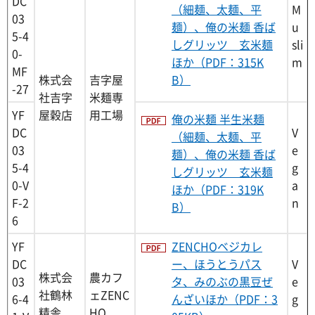
DC
（細麺、太麺、平
M
03
麺）、俺の米麺 香ば
u
5-4
しグリッツ 玄米麺
sli
0-
ほか（PDF：315K
m
MF
株式会
吉字屋
B）
-27
社吉字
米麺専
YF
屋穀店
用工場
俺の米麺 半生米麺
DC
V
（細麺、太麺、平
03
e
麺）、俺の米麺 香ば
5-4
g
しグリッツ 玄米麺
0-V
a
ほか（PDF：319K
F-2
n
B）
6
YF
ZENCHOベジカレ
DC
ー、ほうとうパス
V
株式会
農カフ
03
タ、みのぶの黒豆ぜ
e
社鶴林
ェZENC
6-4
んざいほか（PDF：3
g
精舎
HO