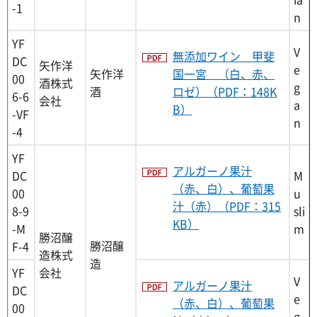
-1
n
YF
V
無添加ワイン 甲斐
DC
矢作洋
e
矢作洋
国一宮 （白、赤、
00
酒株式
g
酒
ロゼ）（PDF：148K
6-6
会社
a
B）
-VF
n
-4
YF
アルガーノ果汁
DC
M
（赤、白）、葡萄果
00
u
汁（赤）（PDF：315
8-9
sli
KB）
-M
m
勝沼醸
勝沼醸
F-4
造株式
造
YF
会社
V
アルガーノ果汁
DC
e
（赤、白）、葡萄果
00
g