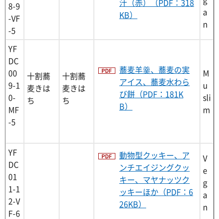
汁（赤）（PDF：318
8-9
a
KB）
-VF
n
-5
YF
DC
蕎麦羊羹、蕎麦の実
00
M
十割蕎
十割蕎
アイス、蕎麦水わら
9-1
u
麦きは
麦きは
び餅（PDF：181K
0-
sli
ち
ち
B）
MF
m
-5
YF
動物型クッキー、ア
V
DC
ンチエイジングクッ
e
01
キー、マヤナッツク
g
1-1
ッキーほか（PDF：6
a
2-V
26KB）
n
F-6