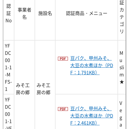
証
認
事業者
カ
証
施設名
認証商品・メニュー
名
テ
No
ゴ
リ
YF
DC
M
豆パク、甲州みそ、
00
u
大豆の水煮ほか（PD
1-1
sli
F：1,791KB）
-M
m
FS-
★
みそ工
みそ工
1
房の郷
房の郷
YF
V
DC
豆パク、甲州みそ、
e
00
大豆の水煮ほか（PD
g
1-1
F：2,461KB）
a
-VF