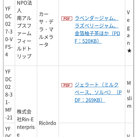
NPO法
YF
人
V
カー
DC
南アル
ラベンダージャム、
e
サ・デ
02
プスフ
ラズベリージャム、
g
ラ・マ
7-3
ァーム
金箔柚子茶ほか（PD
a
ルメラ
0-V
フィー
F：520KB）
n
ータ
FS-
ルドト
★
4
リップ
YF
DC
M
ジェラート（ミルク
02
u
ベース、ソルベ）（P
8-3
sli
DF：269KB）
1-
m
MF
株式会
-21
社Rin-E
Ricòrdo
nterpris
YF
e
DC
V