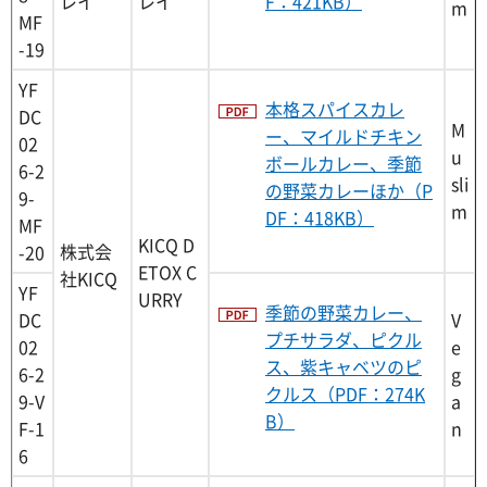
レイ
レイ
F：421KB）
m
MF
-19
YF
本格スパイスカレ
DC
M
ー、マイルドチキン
02
u
ボールカレー、季節
6-2
sli
の野菜カレーほか（P
9-
m
DF：418KB）
MF
KICQ D
株式会
-20
ETOX C
社KICQ
YF
URRY
季節の野菜カレー、
DC
V
プチサラダ、ピクル
02
e
ス、紫キャベツのピ
6-2
g
クルス（PDF：274K
9-V
a
B）
F-1
n
6