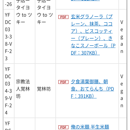
-26
タイヨ
タイヨ
YF
ウ to ツ
ウ to ツ
玄米グラノーラ（プ
DC
キー
キー
V
レーン、抹茶、ココ
03
e
ア）、ビスコッティ
3-3
g
ー（プレーン）、き
8-V
a
なこスノーボール（P
F-2
n
DF：307KB）
3
YF
DC
V
宗教法
夕食湯葉御膳、朝
03
e
人覚林
覚林坊
食、おてらんち（PD
4-3
g
坊
F：391KB）
9-V
a
F-2
n
4
YF
俺の米麺 半生米麺