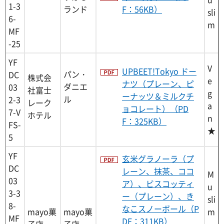
1-3
ランド
F：56KB）
sli
6-
m
MF
-25
YF
V
UPBEET!Tokyo ドー
パン・
DC
株式会
e
ナツ（プレーン、ピ
ダニエ
03
社富士
g
ーナッツ＆ミルクチ
ル
2-3
レーク
a
ョコレート）（PD
7-V
ホテル
n
F：325KB）
FS-
★
5
YF
玄米グラノーラ（プ
DC
レーン、抹茶、ココ
M
03
ア）、ビスコッティ
u
3-3
ー（プレーン）、き
sli
8-
なこスノーボール（P
mayo菓
mayo菓
m
MF
DF：311KB）
子店ー
子店ー