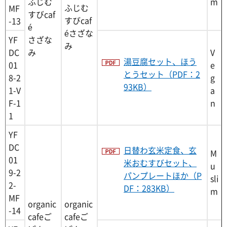
ふじむ
m
ふじむ
MF
すびcaf
すびcaf
-13
é
éさざな
YF
さざな
み
DC
み
V
湯豆腐セット、ほう
01
e
とうセット（PDF：2
8-2
g
93KB）
1-V
a
F-1
n
1
YF
DC
日替わ玄米定食、玄
M
01
米おむすびセット、
u
9-2
パンプレートほか（P
sli
2-
DF：283KB）
m
MF
organic
organic
-14
cafeご
cafeご