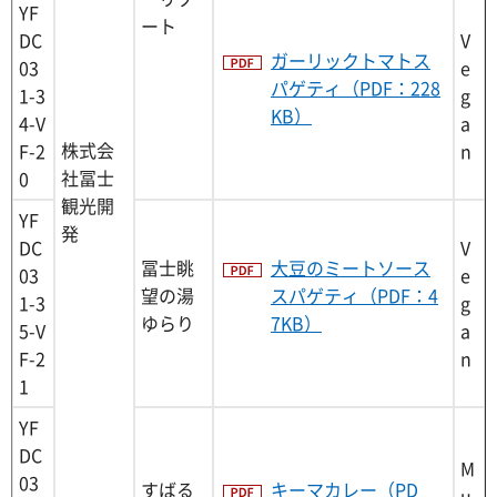
YF
ート
DC
V
ガーリックトマトス
03
e
パゲティ（PDF：228
1-3
g
KB）
4-V
a
株式会
F-2
n
社冨士
0
観光開
YF
発
DC
V
冨士眺
大豆のミートソース
03
e
望の湯
スパゲティ（PDF：4
1-3
g
ゆらり
7KB）
5-V
a
F-2
n
1
YF
DC
M
03
すばる
キーマカレー（PD
u