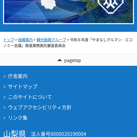
トップ
>
組織案内
>
観光振興グループ
> 令和８年度「やまなしグルマン・エコ
ノミー会議」推進業務委託審査委員会
pagetop
庁舎案内
サイトマップ
このサイトについて
ウェブアクセシビリティ方針
リンク集
山梨県
法人番号8000020190004