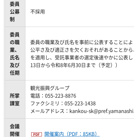
委員
公募
不採用
制
委員
の職
委員の職業及び氏名を事前に公表することによ
業、
公平さ及び適正さを欠くおそれがあることから、
氏名
を適用し、受託事業者の選定後速やかに公表しま
及び
13日から令和8年6月30日まで（予定））
任期
観光振興グループ
所掌
電話：055-223-8876
課室
ファクシミリ：055-223-1438
メールアドレス：kankou-sk@pref.yamanashi.lg
会議
開催
開催案内（PDF：85KB）