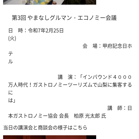
第3回 やまなしグルマン・エコノミー会議
日 時：令和7年2月25日
(火)
会 場：甲府記念日ホ
テ
ル
講 演：「インバウンド４０００
万人時代！ガストロノミーツーリズムで山梨に集客する
に
は」
講 師：日
本ガストロノミー協会 会長 柏原 光太郎 氏
当日の講演会と商談会の様子はこちら