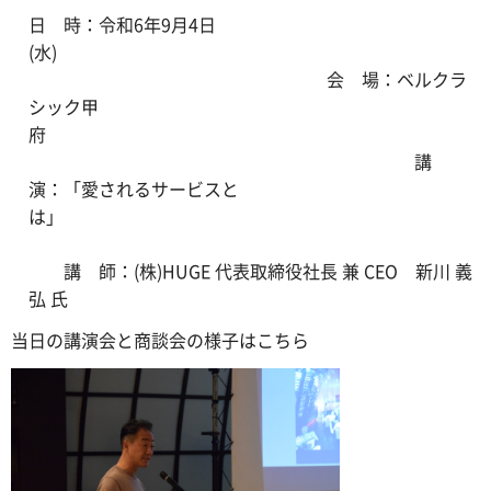
日 時：令和6年9月4日
(水)
会 場：ベルクラ
シック甲
府
講
演：「愛されるサービスと
は」
講 師：(株)HUGE 代表取締役社長 兼 CEO 新川 義
弘 氏
当日の講演会と商談会の様子はこちら