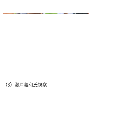
（3）瀬戸義和氏視察