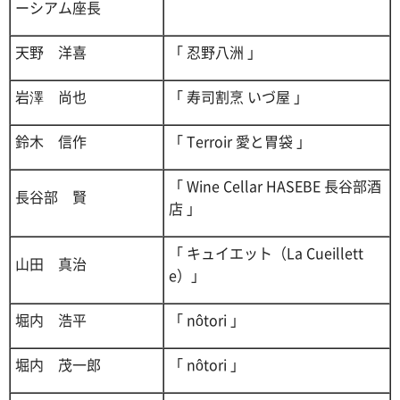
ーシアム座長
天野 洋喜
「 忍野八洲 」
岩澤 尚也
「 寿司割烹 いづ屋 」
鈴木 信作
「 Terroir 愛と胃袋 」
「 Wine Cellar HASEBE 長谷部酒
長谷部 賢
店 」
「 キュイエット（La Cueillett
山田 真治
e）」
堀内 浩平
「 nôtori 」
堀内 茂一郎
「 nôtori 」