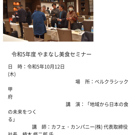
令和5年度 やまなし美食セミナー
日 時：令和5年10月12日
(木)
場 所：ベルクラシック
甲
府
講 演：「地域から日本の食
の未来をつく
る」
講 師：カフェ・カンパニー(株) 代表取締役
社長 楠本 修二郎 氏