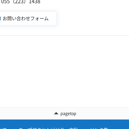
55（223）1438
pagetop