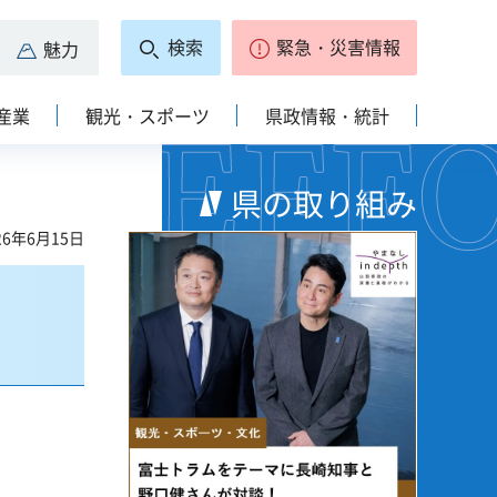
検索
緊急・災害情報
魅力
産業
観光・スポーツ
県政情報・統計
県の取り組み
6年6月15日