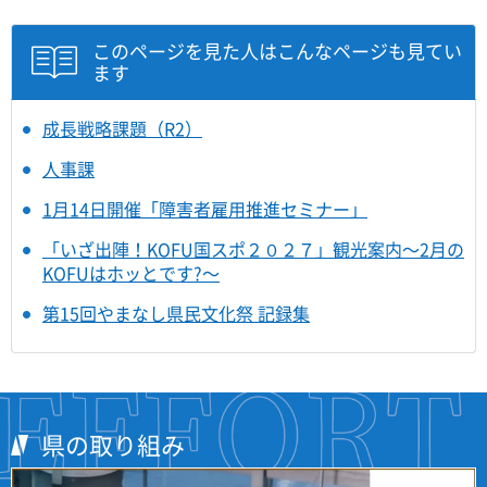
このページを見た人はこんなページも見てい
ます
成長戦略課題（R2）
人事課
1月14日開催「障害者雇用推進セミナー」
「いざ出陣！KOFU国スポ２０２７」観光案内～2月の
KOFUはホッとです?～
第15回やまなし県民文化祭 記録集
県の取り組み