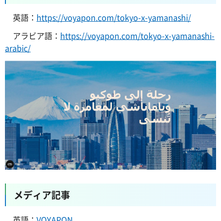
英語：
https://voyapon.com/tokyo-x-yamanashi/
アラビア語：
https://voyapon.com/tokyo-x-yamanashi-
arabic/
メディア記事
英語：
VOYAPON