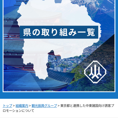
トップ
>
組織案内
>
観光振興グループ
> 東京都と連携した中東諸国向け誘客プ
ロモーションについて