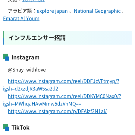
アラビア語：
explore japan
、
National Geographic
、
Emarat Al Youm
インフルエンサー招請
Instagram
@Shay_withlove
https://www.instagram.com/reel/DDFJcVFtmyp/?
igsh=d2xzdjR3aW5sa2d2
https://www.instagram.com/reel/DDKYMC0Nax0/?
igsh=MWhqaHAwMmw5dzVhMQ==
https://www.instagram.com/p/DEAizf3N1ai/
TikTok