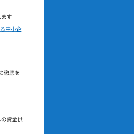
れます
る中小企
の徹底を
）
への資金供