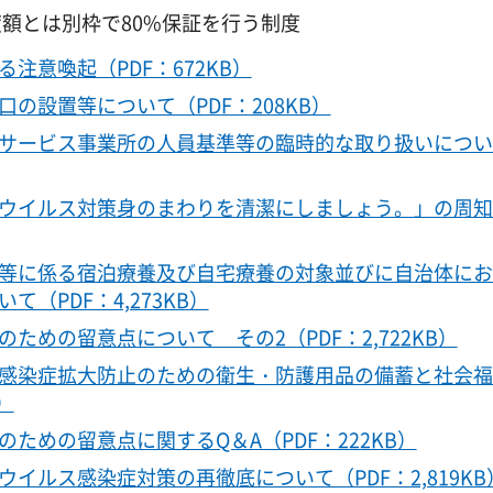
額とは別枠で80%保証を行う制度
注意喚起（PDF：672KB）
の設置等について（PDF：208KB）
サービス事業所の人員基準等の臨時的な取り扱いについ
ウイルス対策身のまわりを清潔にしましょう。」の周知
等に係る宿泊療養及び自宅療養の対象並びに自治体にお
（PDF：4,273KB）
めの留意点について その2（PDF：2,722KB）
感染症拡大防止のための衛生・防護用品の備蓄と社会福
）
ための留意点に関するQ＆A（PDF：222KB）
イルス感染症対策の再徹底について（PDF：2,819KB