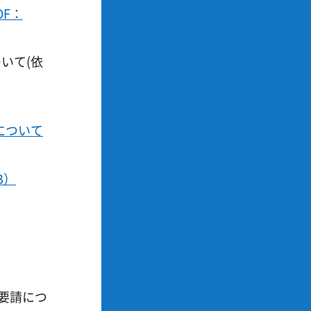
F：
いて(依
について
B）
要請につ