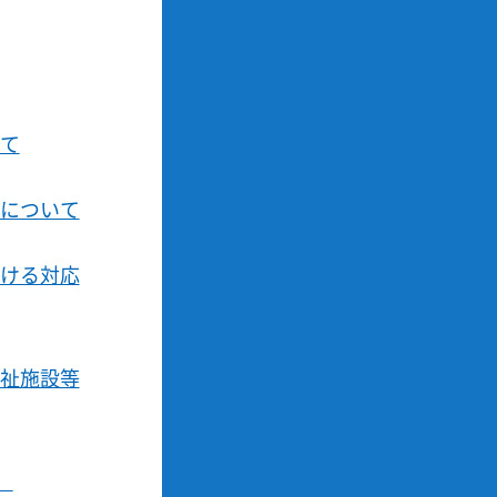
て
について
ける対応
祉施設等
）