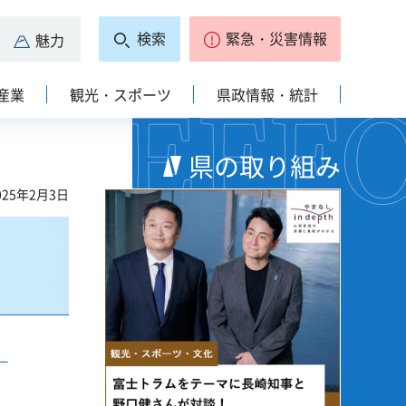
検索
緊急・災害情報
魅力
産業
観光・スポーツ
県政情報・統計
県の取り組み
25年2月3日
）