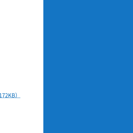
72KB）