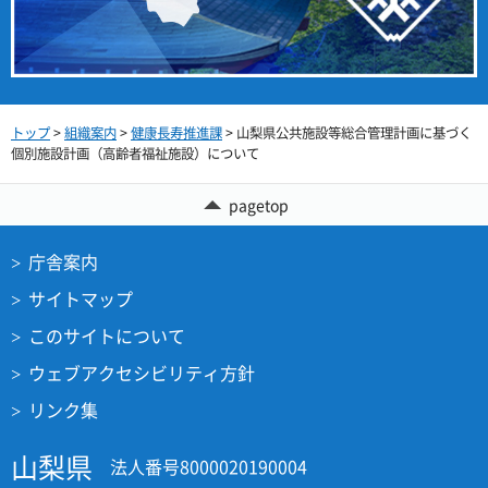
トップ
>
組織案内
>
健康長寿推進課
> 山梨県公共施設等総合管理計画に基づく
個別施設計画（高齢者福祉施設）について
pagetop
庁舎案内
サイトマップ
このサイトについて
ウェブアクセシビリティ方針
リンク集
山梨県
法人番号8000020190004