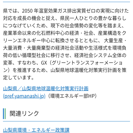
県では、2050 年温室効果ガス排出実質ゼロの実現に向けた
対応を成長の機会と捉え、県民一人ひとりの豊かな暮らし
につなげていくため、現下の社会情勢の変化等を踏まえ、
産業革命以来の化石燃料中心の経済・社会、産業構造をク
リーンエネルギー中心に転換させるとともに、 大量生産・
大量消費・大量廃棄型の経済社会活動や生活様式を環境負
荷の低い循環型社会に移行させ、経済社会システム全体の
変革、すなわち、GX（グリーントランスフォーメーショ
ン）を推進するため、山梨県地球温暖化対策実行計画を策
定しています。
山梨県／山梨県地球温暖化対策実行計画
(pref.yamanashi.jp)
（環境エネルギー部HP）
関連リンク
山梨県環境・エネルギー政策課