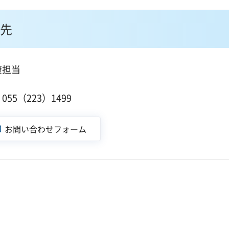
先
康担当
１
55（223）1499