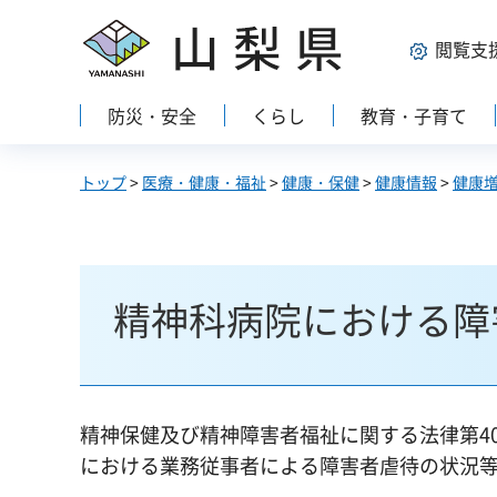
山梨県
閲覧支
防災・安全
くらし
教育・子育て
トップ
>
医療・健康・福祉
>
健康・保健
>
健康情報
>
健康
精神科病院における障
精神保健及び精神障害者福祉に関する法律第4
における業務従事者による障害者虐待の状況