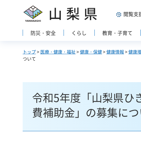
山梨県
閲覧支
防災・安全
くらし
教育・子育て
トップ
>
医療・健康・福祉
>
健康・保健
>
健康情報
>
健康
ついて
令和5年度「山梨県ひ
費補助金」の募集につ