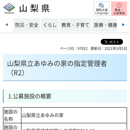
閲覧支援
山梨県
前のスライドを表示
防災・安全
くらし
教育・子育て
医療・健康・福
ページID：97822
更新日：2021年3月5日
山梨県立あゆみの家の指定管理者
（R2）
1.公募施設の概要
施設の
山梨県立あゆみの家
名称
施設の