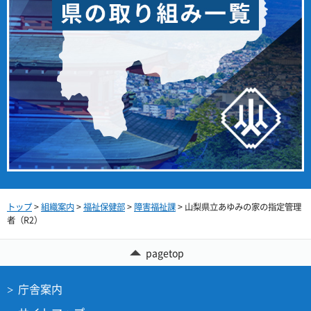
トップ
>
組織案内
>
福祉保健部
>
障害福祉課
> 山梨県立あゆみの家の指定管理
者（R2）
pagetop
庁舎案内