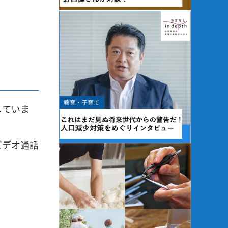
していま
ビデオ通話
。