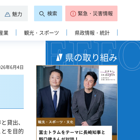
検索
緊急・災害情報
魅力
産業
観光・スポーツ
県政情報・統計
県の取り組み
26年6月4日
作と貸出、
ことを目的