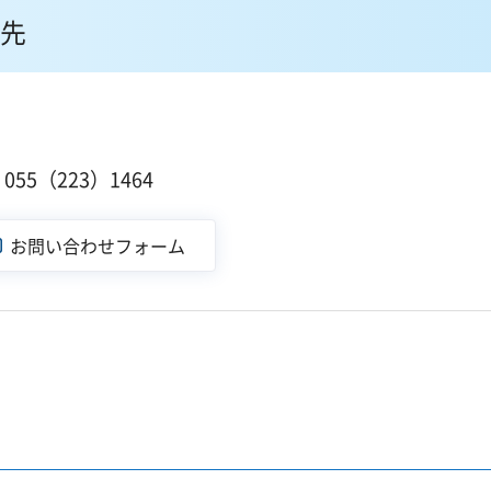
先
１
55（223）1464