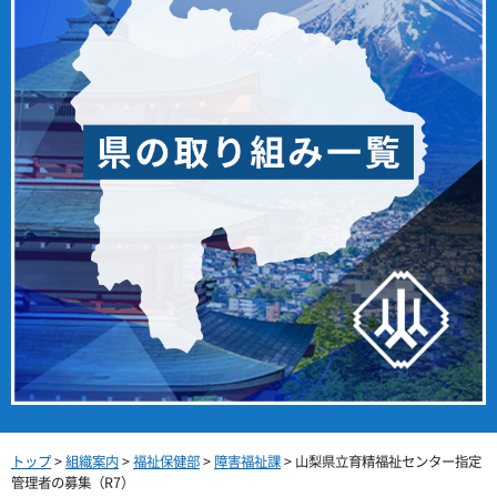
トップ
>
組織案内
>
福祉保健部
>
障害福祉課
> 山梨県立育精福祉センター指定
管理者の募集（R7）