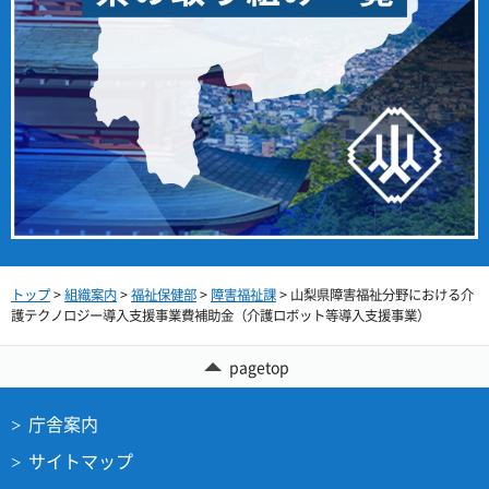
トップ
>
組織案内
>
福祉保健部
>
障害福祉課
> 山梨県障害福祉分野における介
護テクノロジー導入支援事業費補助金（介護ロボット等導入支援事業）
pagetop
庁舎案内
サイトマップ