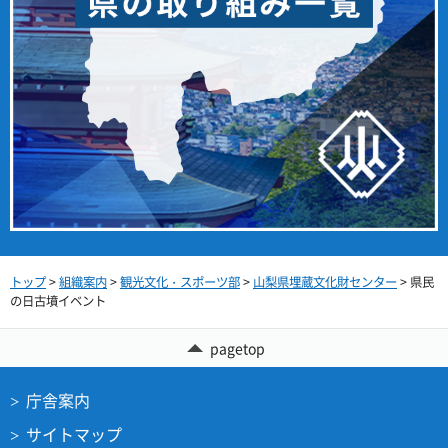
トップ
>
組織案内
>
観光文化・スポーツ部
>
山梨県埋蔵文化財センター
> 県民
の日古墳イベント
pagetop
庁舎案内
サイトマップ