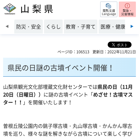
閲覧支援
山梨県
前のスライドを表示
防災・安全
くらし
教育・子育て
医療・健康・福
ページID：106513
更新日：2022年11月21日
県民の日謎の古墳イベント開催！
山梨県観光文化部埋蔵文化財センターでは
県民の日（11月
20日（日曜日））
に謎の古墳イベント「
めざせ！古墳マス
ター！！
」を開催いたします！
曽根丘陵公園内の銚子塚古墳・丸山塚古墳・かんかん塚古
墳を巡り、様々な謎を解きながら古墳について楽しく学び