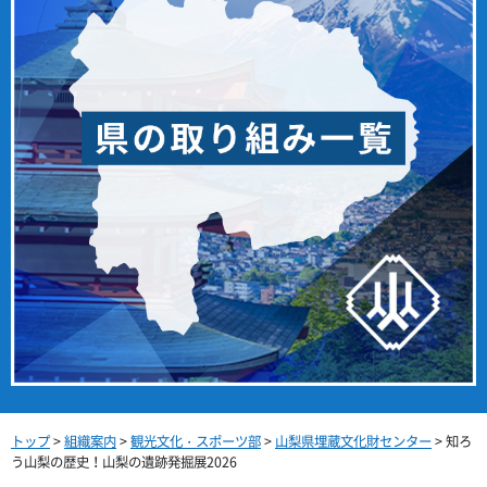
トップ
>
組織案内
>
観光文化・スポーツ部
>
山梨県埋蔵文化財センター
> 知ろ
う山梨の歴史！山梨の遺跡発掘展2026