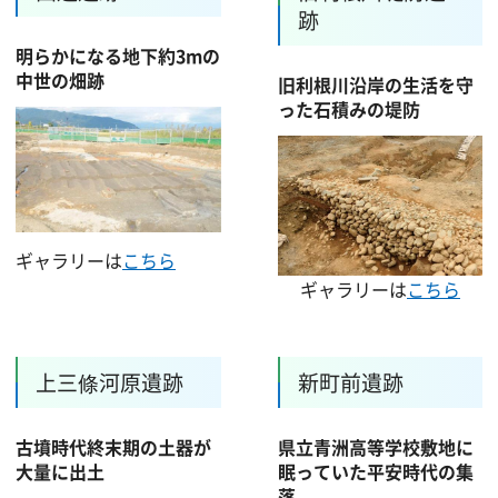
跡
明らかになる地下約3mの
中世の畑跡
旧利根川沿岸の生活を守
った石積みの堤防
ギャラリーは
こちら
ギャラリーは
こちら
上三條河原遺跡
新町前遺跡
古墳時代終末期の土器が
県立青洲高等学校敷地に
大量に出土
眠っていた平安時代の集
落