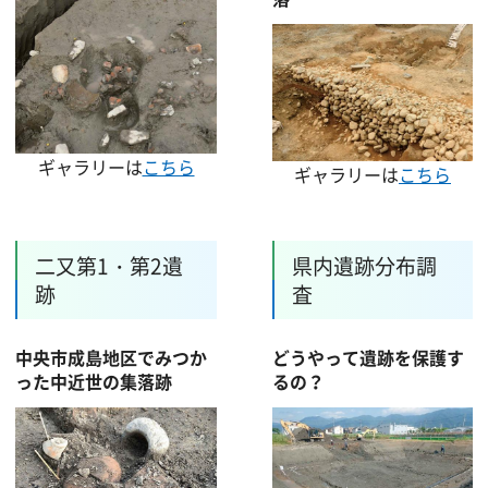
ギャラリーは
こちら
ギャラリーは
こちら
二又第1・第2遺
県内遺跡分布調
跡
査
中央市成島地区でみつか
どうやって遺跡を保護す
った中近世の集落跡
るの？