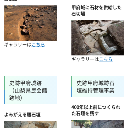
甲府城に石材を供給した
石切場
ギャラリーは
こちら
ギャラリーは
こちら
史跡甲府城跡
史跡甲府城跡石
（山梨県民会館
垣維持管理事業
跡地）
400年以上前につくられ
た石垣を残す
よみがえる腰石垣