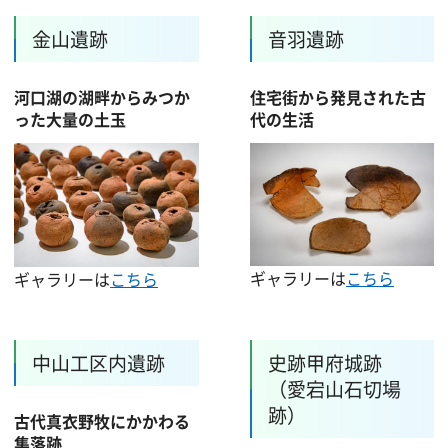
金山遺跡
音羽遺跡
河口湖の湖畔からみつか
住宅街から発見された古
った大量の土玉
代の生活
ギャラリーは
こちら
ギャラリーは
こちら
中山工区内遺跡
史跡甲府城跡
（愛宕山石切場
跡）
古代真衣野牧にかかわる
集落跡