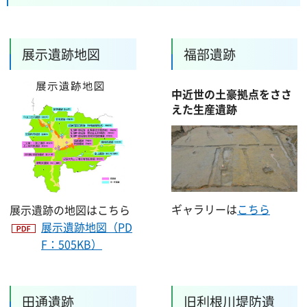
展示遺跡地図
福部遺跡
中近世の土豪拠点をささ
えた生産遺跡
ギャラリーは
こちら
展示遺跡の地図はこちら
展示遺跡地図（PD
F：505KB）
田通遺跡
旧利根川堤防遺