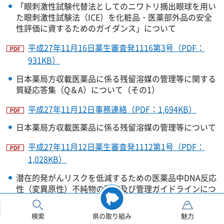
「眼刺激性試験代替法としてのニワトリ摘出眼球を用い
た眼刺激性試験法（ICE）を化粧品・医薬部外品の安全
性評価に資するためのガイダンス」について
平成27年11月16日薬生審査発1116第3号（PDF：
931KB）
日本薬局方収載医薬品に係る残留溶媒の管理等に関する
質疑応答集（Q＆A）について（その1）
平成27年11月12日事務連絡（PDF：1,694KB）
日本薬局方収載医薬品に係る残留溶媒の管理等について
平成27年11月12日薬生審査発1112第1号（PDF：
1,028KB）
潜在的発がんリスクを低減するための医薬品中DNA反応
性（変異原性）不純物の評価及び管理ガイドラインにつ
いて
検索
県の取り組み
魅力
平成27年11月10日薬生審査発1110第3号（PDF：