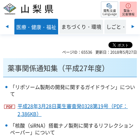
閲覧支援
山梨県
前のスライドを表示
子育て
まちづくり・環境
しごと・産業
医療・健康・福祉
ページID：65536
更新日：2018年5月27日
薬事関係通知集（平成27年度）
「リポソーム製剤の開発に関するガイドライン」につい
て
平成28年3月28日薬生審査発0328第19号（PDF：
2,386KB）
「核酸（siRNA）搭載ナノ製剤に関するリフレクション
ペーパー」について