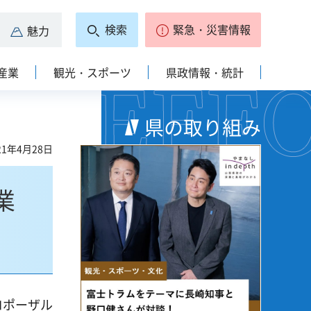
検索
緊急・災害情報
魅力
産業
観光・スポーツ
県政情報・統計
県の取り組み
1年4月28日
業
ロポーザル