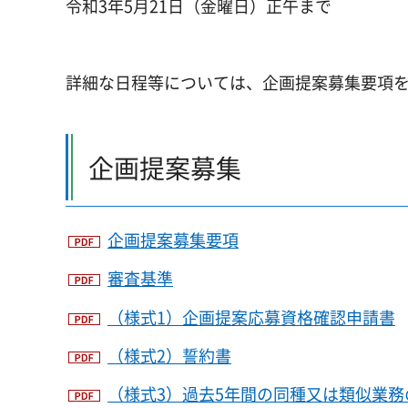
令和3年5月21日（金曜日）正午まで
詳細な日程等については、企画提案募集要項
企画提案募集
企画提案募集要項
審査基準
（様式1）企画提案応募資格確認申請書
（様式2）誓約書
（様式3）過去5年間の同種又は類似業務