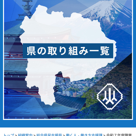
トップ
>
組織案内
>
総合県民支援局
>
働く人・働き方支援課
> 令和７年度障害