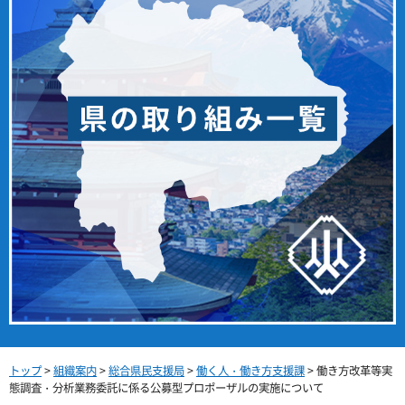
トップ
>
組織案内
>
総合県民支援局
>
働く人・働き方支援課
> 働き方改革等実
態調査・分析業務委託に係る公募型プロポーザルの実施について