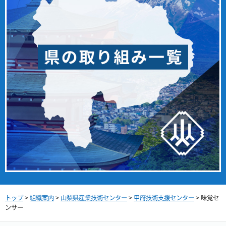
トップ
>
組織案内
>
山梨県産業技術センター
>
甲府技術支援センター
> 味覚セ
ンサー