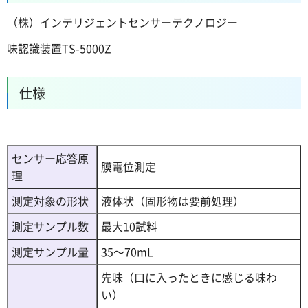
（株）インテリジェントセンサーテクノロジー
味認識装置TS-5000Z
仕様
センサー応答原
膜電位測定
理
測定対象の形状
液体状（固形物は要前処理）
測定サンプル数
最大10試料
測定サンプル量
35～70mL
先味（口に入ったときに感じる味わ
い）