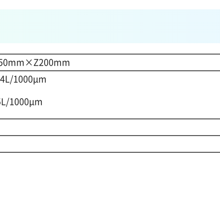
550mm×Z200mm
+4L/1000μm
5L/1000μm