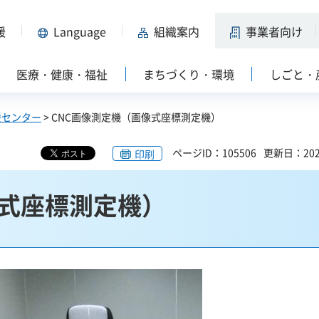
援
Language
組織案内
事業者向け
医療・健康・福祉
まちづくり・環境
しごと・
援センター
> CNC画像測定機（画像式座標測定機）
ページID：105506
更新日：202
印刷
像式座標測定機）