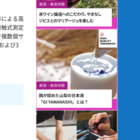
等による高
接触式測定
で複数個サ
および3