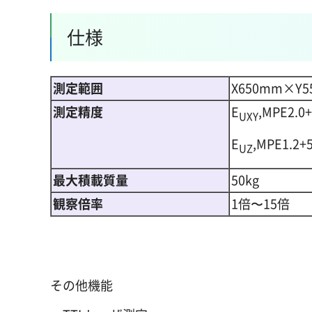
仕様
測定範囲
X650mm×Y
測定精度
E
,MPE2.0
UXY
E
,MPE1.2+
UZ
最大積載質量
50kg
観察倍率
1倍〜15倍
その他機能