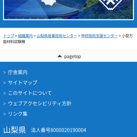
トップ
>
組織案内
>
山梨県産業技術センター
>
甲府技術支援センター
> 小型万
能材料試験機
pagetop
庁舎案内
サイトマップ
このサイトについて
ウェブアクセシビリティ方針
リンク集
山梨県
法人番号8000020190004