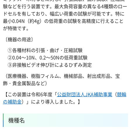
験などを行う装置です。最大負荷容量の異なる4種類のロー
ドセルを有しており、幅広い荷重の試験が可能です。特に
最小0.04N（約4g）の低荷重の試験を高精度に行えること
が特徴です。
〔機器の用途〕
①各種材料の引張・曲げ・圧縮試験
②0.04～10N、0.2～50Nの低荷重試験
③非接触ビデオ伸び計によるひずみ測定
（医療機器、樹脂フィルム、機械部品、射出成形品、宝
飾・貴金属製品など）
【この装置は令和6年度「
公益財団法人JKA補助事業
（
競輪
の補助金
）」により導入しました。】
機種名