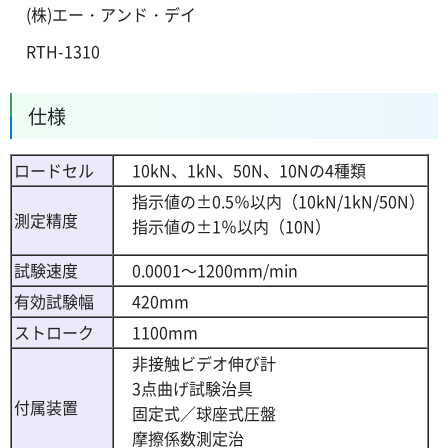
(株)エー・アンド・デイ
RTH-1310
仕様
ロードセル
10kN、1kN、50N、10Nの4種類
指示値の±0.5％以内（10kN/1kN/50N）
測定精度
指示値の±1％以内（10N）
試験速度
0.0001～1200mm/min
有効試験幅
420mm
ストローク
1100mm
非接触ビデオ伸び計
3点曲げ試験治具
付属装置
固定式／球座式圧盤
摩擦係数測定治