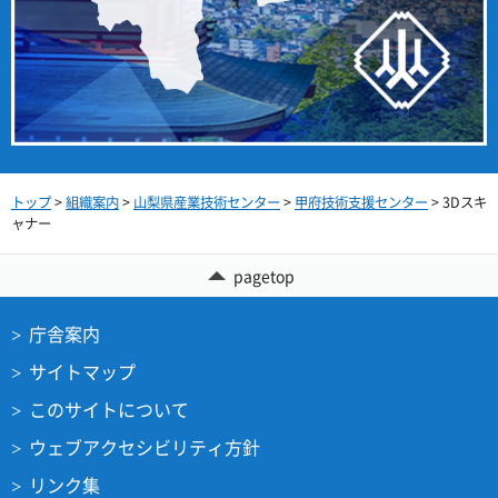
トップ
>
組織案内
>
山梨県産業技術センター
>
甲府技術支援センター
> 3Dスキ
ャナー
pagetop
庁舎案内
サイトマップ
このサイトについて
ウェブアクセシビリティ方針
リンク集