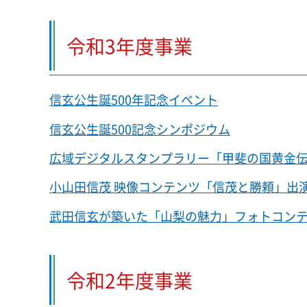
令和3年度事業
信玄公生誕500年記念イベント
信玄公生誕500記念シンポジウム
広域デジタルスタンプラリー「甲斐の国黄金
小山田信茂 映像コンテンツ「信茂と勝頼」出
武田信玄が築いた「山梨の魅力」フォトコン
令和2年度事業