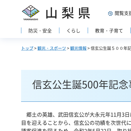
山梨県
閲覧支
防災・安全
くらし
教育・子育て
トップ
>
観光・スポーツ
>
観光情報
> 信玄公生誕５００年
信玄公生誕500年記
郷土の英雄、武田信玄公が大永元年11月3日に
目を迎えることから、信玄公の功績を次世代
誘客促進を図るため、令和2年5月22日、取り