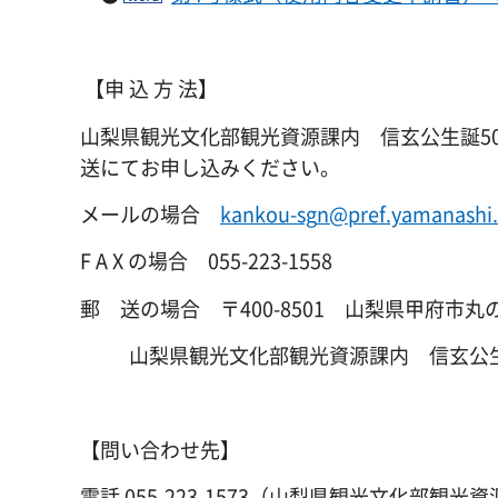
【申 込 方 法】
山梨県観光文化部観光資源課内 信玄公生誕5
送にてお申し込みください。
メールの場合
kankou-sg
n@pref.ya
manashi.
F A X の場合 055-223-1558
郵 送の場合 〒400-8501 山梨県甲府市丸
山梨県観光文化部観光資源課内 信玄公生誕
【問い合わせ先】
電話 055-223-1573（山梨県観光文化部