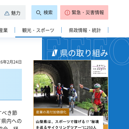
検索
緊急・災害情報
魅力
産業
観光・スポーツ
県政情報・統計
県の取り組み
6年2月24日
すべき節
て県内への
協会、経