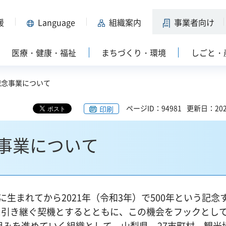
援
Language
組織案内
事業者向け
医療・健康・福祉
まちづくり・環境
しごと・
記念事業について
ページID：94981
更新日：202
印刷
念事業について
生まれてから2021年（令和3年）で500年という記念
に引き継ぐ契機とするとともに、この機会をフックとし
組みを進めていく組織として、山梨県、27市町村、観光