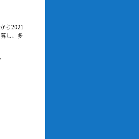
ら2021
公募し、多
。