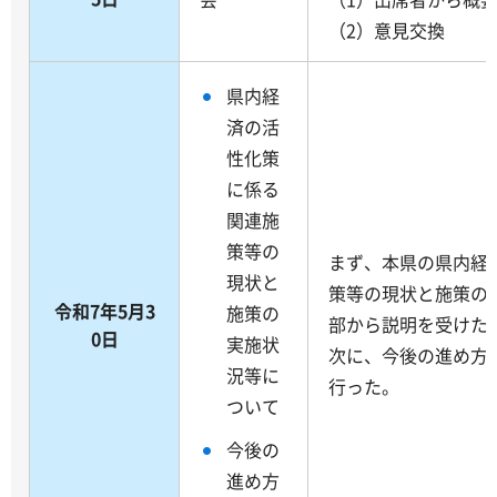
（2）意見交換
県内経
済の活
性化策
に係る
関連施
策等の
まず、本県の県内経
現状と
策等の現状と施策の
令和7年5月3
施策の
部から説明を受けた
0日
実施状
次に、今後の進め方
況等に
行った。
ついて
今後の
進め方