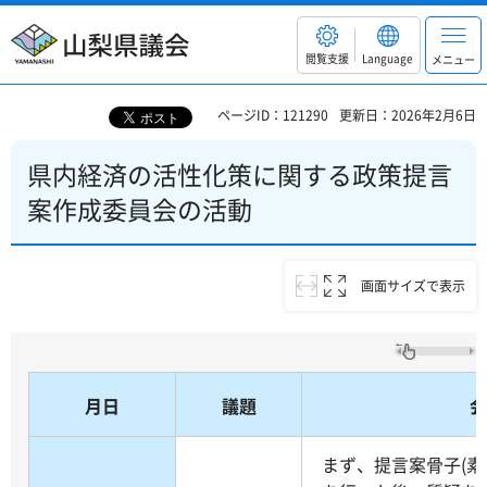
山梨県議会
閲覧支援
Language
メニュー
ページID：121290
更新日：2026年2月6日
県内経済の活性化策に関する政策提言
案作成委員会の活動
画面サイズで表示
月日
議題
会
まず、提言案骨子(素