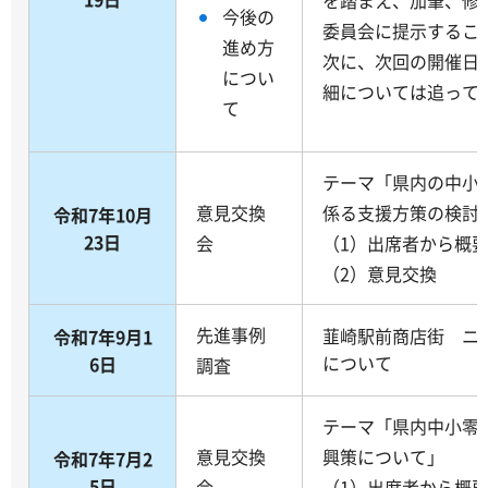
今後の
委員会に提示するこ
進め方
次に、次回の開催日
につい
細については追って
て
テーマ「県内の中小
意見交換
係る支援方策の検討
令和7年10月
23日
会
（1）出席者から概
（2）意見交換
先進事例
韮崎駅前商店街 ニ
令和7年9月1
について
6日
調査
テーマ「県内中小零
意見交換
興策について」
令和7年7月2
5日
会
（1）出席者から概