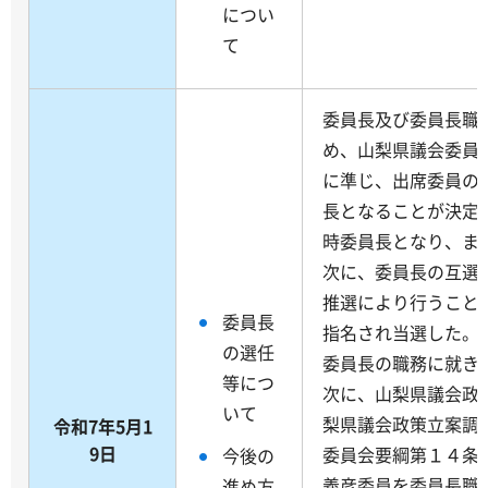
につい
て
委員長及び委員長職
め、山梨県議会委員
に準じ、出席委員の
長となることが決定
時委員長となり、ま
次に、委員長の互選
推選により行うこと
委員長
指名され当選した。
の選任
委員長の職務に就き
等につ
次に、山梨県議会政
いて
梨県議会政策立案調
令和7年5月1
9日
委員会要綱第１４条
今後の
義彦委員を委員長職
進め方