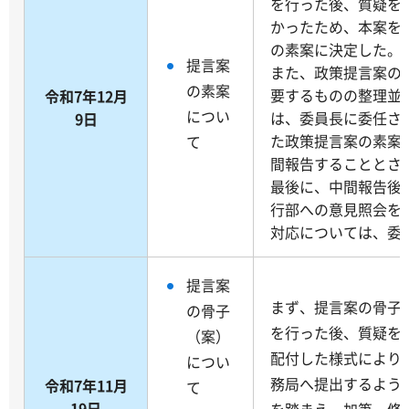
を行った後、質疑を
かったため、本案を
の素案に決定した。
提言案
また、政策提言案の
の素案
要するものの整理並
令和7年12月
につい
は、委員長に委任さ
9日
た政策提言案の素案
て
間報告することとさ
最後に、中間報告後
行部への意見照会を
対応については、委
提言案
まず、提言案の骨子(
の骨子
を行った後、質疑を
（案）
配付した様式により
につい
務局へ提出するよう
令和7年11月
て
19日
を踏まえ、加筆、修