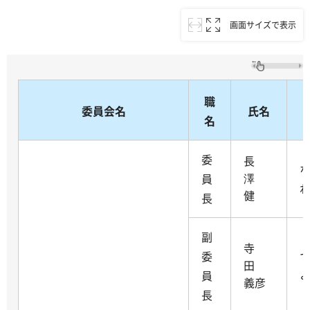
画面サイズで表示
職
委員会名
氏名
名
委
長
澤
員
健
長
副
寺
委
田
員
義彦
長