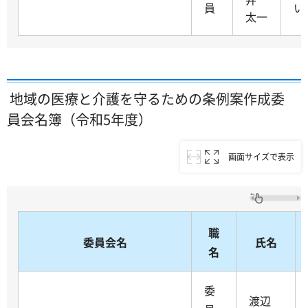
員
い
太一
地域の医療と介護を守るための条例案作成委
員会名簿（令和5年度）
画面サイズで表示
職
委員会名
氏名
名
委
渡辺