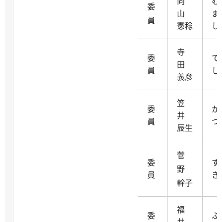
向
む
委
山
ま
員
憲稔
し
寺
委
て
田
員
し
義彦
笠
委
か
井
員
つ
辰生
菅
委
す
野
員
き
幹子
福
委
ふ
井