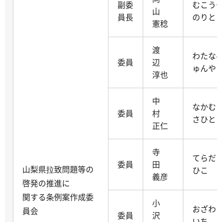
副委
むこう
山
員長
のりと
憲稔
渡
わたな
委員
辺
ゅんや
淳也
中
なかむ
委員
村
さひと
正仁
寺
てらだ
委員
田
山梨県拉致問題等の
ひこ
義彦
啓発の推進に
関する条例案作成委
小
おざわ
員会
委員
沢
いち