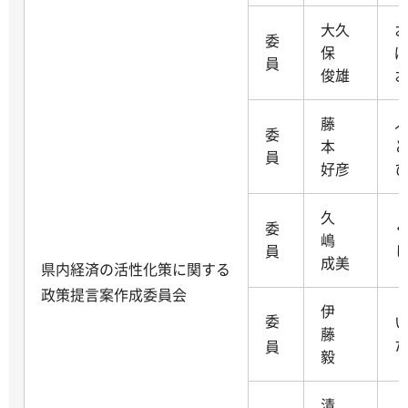
大久
委
保
員
俊雄
藤
委
本
員
好彦
久
委
嶋
員
成美
県内経済の活性化策に関する
政策提言案作成委員会
伊
委
藤
員
毅
清