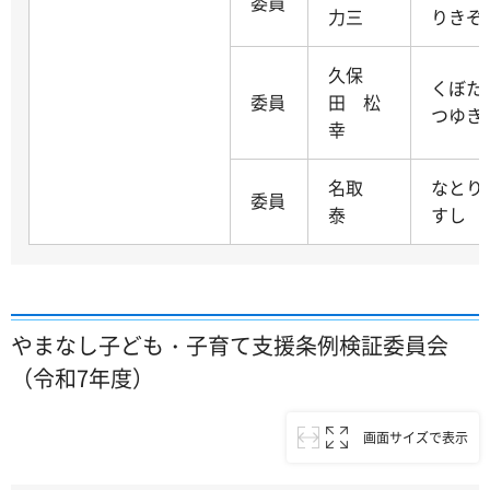
委員
力三
りきぞ
久保
くぼた
委員
田 松
つゆき
幸
名取
なとり
委員
泰
すし
やまなし子ども・子育て支援条例検証委員会
（令和7年度）
画面サイズで表示