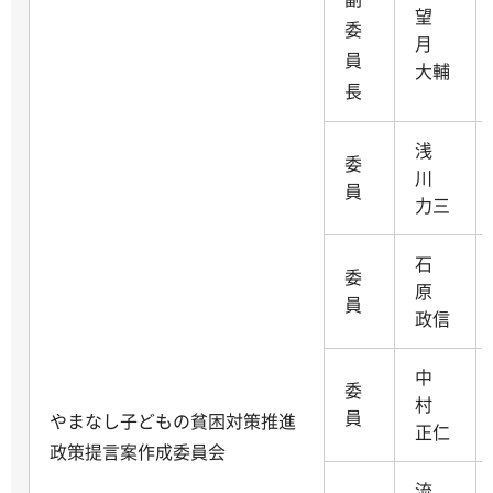
望
委
月
員
大輔
長
浅
委
川
員
力三
石
委
原
員
政信
中
委
村
員
やまなし子どもの貧困対策推進
正仁
政策提言案作成委員会
流