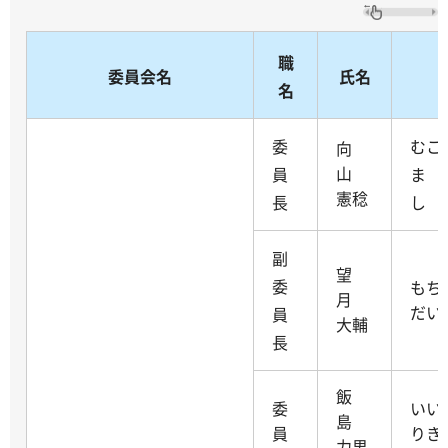
職
委員会名
氏名
名
委
むこ
向
山
員
ま 
憲稔
長
し
副
望
委
も
月
だい
員
大輔
長
飯
委
い
島
員
りき
力男