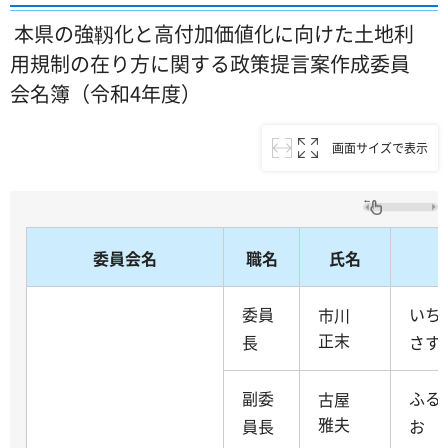
本県の強靱化と高付加価値化に向けた土地利
用規制の在り方に関する政策提言案作成委員
会名簿（令和4年度）
画面サイズで表示
委員会名
職名
氏名
委員
いち
市川
正末
長
さす
副委
ふる
古屋
雅夫
員長
お