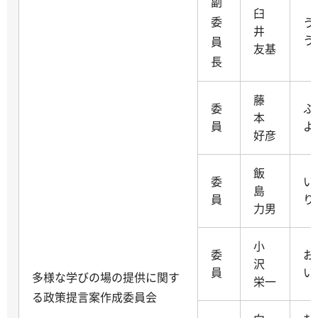
副
臼
委
う
井
う
員
友基
長
藤
委
ふ
本
員
よ
好彦
飯
委
い
島
員
り
力男
小
委
お
沢
員
い
多様な学びの場の提供に関す
栄一
る政策提言案作成委員会