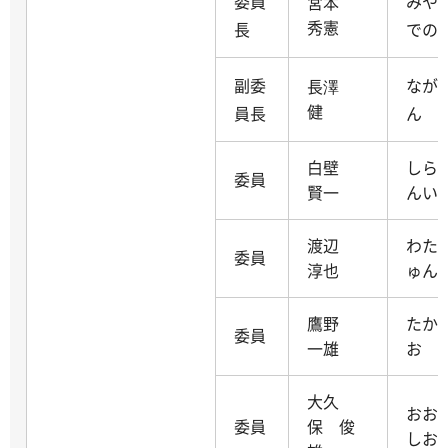
委員
みや
宮本
秀憲
長
での
副委
なが
長澤
健
員長
ん
白壁
しら
委員
賢一
んい
渡辺
わた
委員
淳也
ゅん
鷹野
たか
委員
一雄
お
大久
おお
委員
保 俊
しお