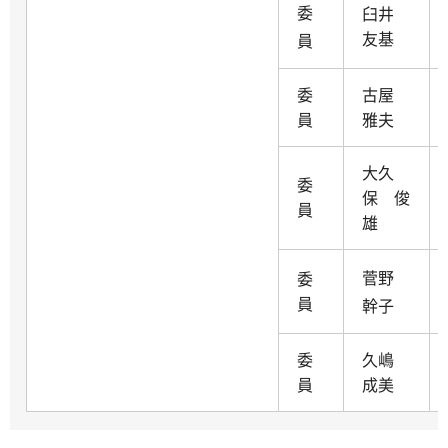
委
臼井
友基
員
委
古屋
員
雅夫
大久
委
保 俊
員
雄
菅野
委
員
幹子
委
久嶋
員
成美