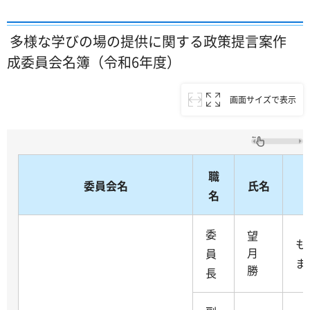
多様な学びの場の提供に関する政策提言案作
成委員会
名簿（令和6年度）
画面サイズで表示
職
委員会名
氏名
名
委
望
も
月
員
ま
勝
長