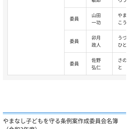
山田
やま
委員
一功
こう
卯月
うづ
委員
政人
ひと
佐野
さの
委員
弘仁
と
やまなし子どもを守る条例案作成委員会名簿