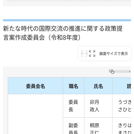
新たな時代の国際交流の推進に関する政策提
言案作成委員会（令和8年度）
画面サイズで表示
委員会名
職名
氏名
読
委員
卯月
うづき
長
政人
さひと
副委
桐原
きり
員長
正仁
まさひ