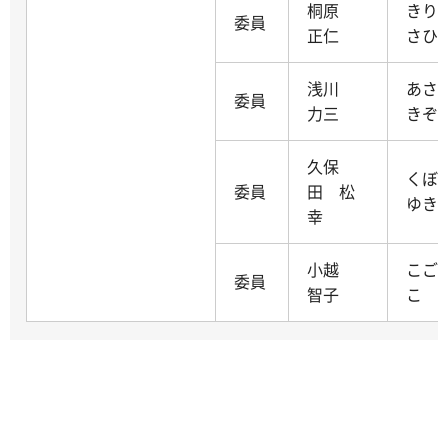
桐原
きり
委員
正仁
さひ
浅川
あさ
委員
力三
きぞ
久保
くぼ
委員
田 松
ゆき
幸
小越
こご
委員
智子
こ