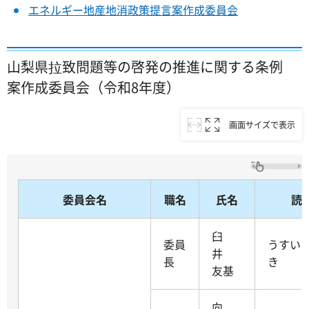
エネルギー地産地消政策提言案作成委員会
山梨県拉致問題等の啓発の推進に関する条例
案作成委員会（令和8年度）
画面サイズで表示
委員会名
職名
氏名
読
臼
委員
うすい
井
長
き
友基
向