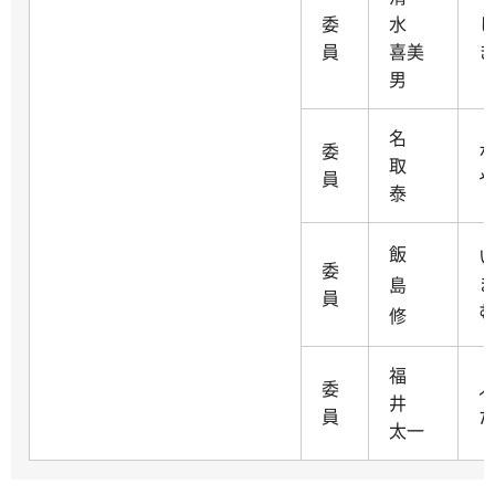
委
水
員
喜美
男
名
委
取
員
泰
飯
委
島
員
修
福
委
井
員
太一