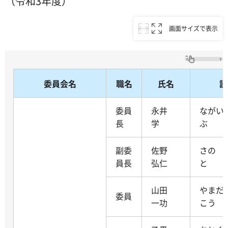
（令和3年度）
画面サイズで表示
委員会名
職名
氏名
読
委員
永井
ながい
長
学
ぶ
副委
佐野
さの 
員長
弘仁
と
山田
やまだ
委員
一功
こう