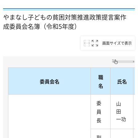
やまなし子どもの貧困対策推進政策提言案作
成委員会名簿（令和5年度）
画面サイズで表示
職
委員会名
氏名
名
委
山
田
員
一功
長
副