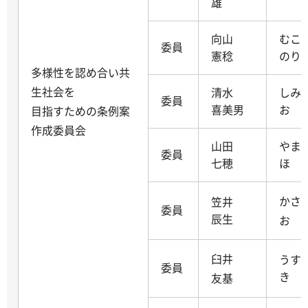
雄
向山
むこ
委員
憲稔
のり
多様性を認め合い共
生社会を
清水
しみ
委員
喜美男
お
目指すための条例案
作成委員会
山田
やま
委員
七穂
ほ
かさ
笠井
委員
辰生
お
臼井
うす
委員
き
友基