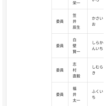
栄一
笠
かさい
委員
井
お
辰生
白
しらか
委員
壁
んいち
賢一
志
しむら
委員
村
き
直毅
福
ふくい
委員
井
ち
太一