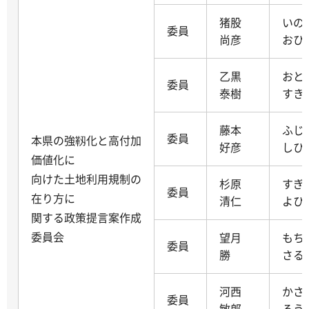
猪股
いの
委員
尚彦
おひ
乙黒
おと
委員
泰樹
すき
藤本
ふじ
委員
本県の強靱化と高付加
好彦
しひ
価値化に
向けた土地利用規制の
杉原
すぎ
委員
在り方に
清仁
よひ
関する政策提言案作成
委員会
望月
もち
委員
勝
さる
河西
かさ
委員
敏郎
ろう