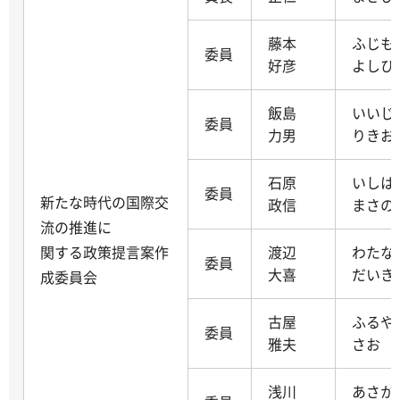
藤本
ふじ
委員
好彦
よしひ
飯島
いい
委員
力男
りきお
石原
いし
委員
新たな時代の国際交
政信
まさの
流の推進に
関する政策提言案作
渡辺
わた
委員
大喜
だいき
成委員会
古屋
ふるや
委員
雅夫
さお
浅川
あさ