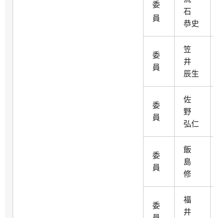
委
石
員
恭史
笠
委
井
員
辰生
佐
委
野
員
弘仁
飯
委
島
員
修
福
委
井
員