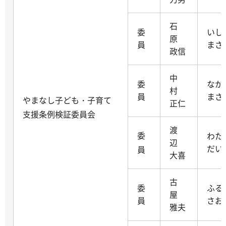
石
委
い
原
員
まさ
政信
中
委
な
村
員
まさ
やまなし子ども・子育て
正仁
支援条例検証委員会
渡
委
わ
辺
だい
員
大喜
古
委
ふる
屋
員
さお
雅夫