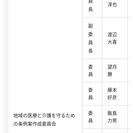
員
淳也
長
副
委
渡辺
大喜
員
長
委
望月
員
勝
委
藤本
員
好彦
委
飯島
地域の医療と介護を守るため
員
力男
の条例案作成委員会