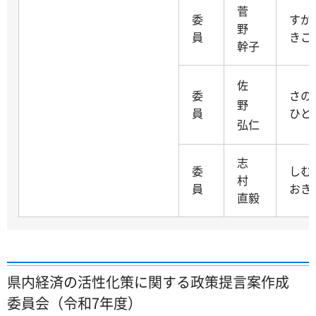
菅
委
すが
野
員
きこ
幹子
佐
委
さの
野
員
ひと
弘仁
志
委
しむ
村
員
おき
直毅
県内経済の活性化策に関する政策提言案作成
委員会（令和7年度）