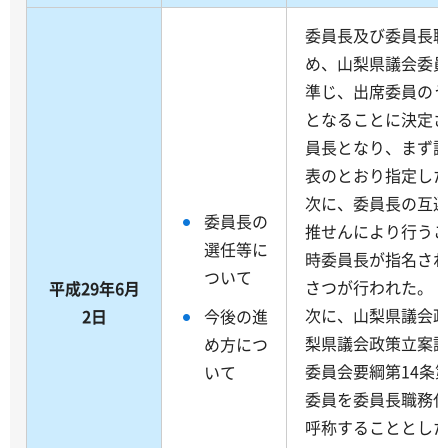
委員長及び委員長
め、山梨県議会委員
準じ、出席委員の
となることに決定
員長となり、まず
表のとおり指定し
次に、委員長の互
委員長の
推せんにより行う
選任等に
時委員長が指名さ
ついて
さつが行われた。
平成29年6月
次に、山梨県議会
2日
今後の進
梨県議会政策立案
め方につ
委員会要綱第14条
いて
委員を委員長職務
呼称することとし