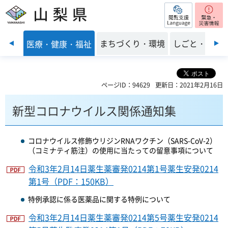
閲覧支援
山梨県
前のスライドを表示
子育て
まちづくり・環境
しごと・産業
医療・健康・福祉
ページID：94629
更新日：2021年2月16日
新型コロナウイルス関係通知集
コロナウイルス修飾ウリジンRNAワクチン（SARS-CoV-2）
（コミナティ筋注）の使用に当たっての留意事項について
令和3年2月14日薬生薬審発0214第1号薬生安発0214
第1号（PDF：150KB）
特例承認に係る医薬品に関する特例について
令和3年2月14日薬生薬審発0214第5号薬生安発0214