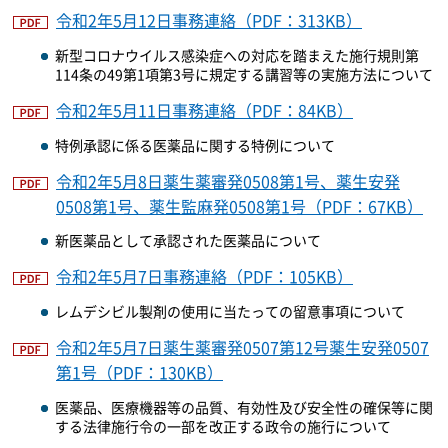
令和2年5月12日事務連絡（PDF：313KB）
新型コロナウイルス感染症への対応を踏まえた施行規則第
114条の49第1項第3号に規定する講習等の実施方法について
令和2年5月11日事務連絡（PDF：84KB）
特例承認に係る医薬品に関する特例について
令和2年5月8日薬生薬審発0508第1号、薬生安発
0508第1号、薬生監麻発0508第1号（PDF：67KB）
新医薬品として承認された医薬品について
令和2年5月7日事務連絡（PDF：105KB）
レムデシビル製剤の使用に当たっての留意事項について
令和2年5月7日薬生薬審発0507第12号薬生安発0507
第1号（PDF：130KB）
医薬品、医療機器等の品質、有効性及び安全性の確保等に関
する法律施行令の一部を改正する政令の施行について