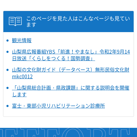
このページを見た人はこんなページも見てい
ます
観光情報
山梨県広報番組YBS「前進！やまなし」令和2年9月14
日放送「くらしをつくる！国勢調査」
山梨の文化財ガイド（データベース）無形民俗文化財
mkc0012
「山梨県総合計画・県政課題」に関する説明会を開催
します
富士・東部小児リハビリテーション診療所