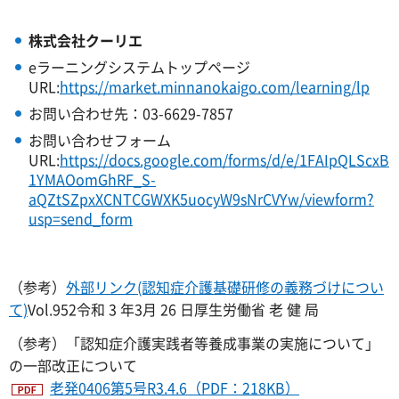
株式会社クーリエ
eラーニングシステムトップページ
URL:
https://market.minnanokaigo.com/learning/lp
お問い合わせ先：03-6629-7857
お問い合わせフォーム
URL:
https://docs.google.com/forms/d/e/1FAIpQLScxB
1YMAOomGhRF_S-
aQZtSZpxXCNTCGWXK5uocyW9sNrCVYw/viewform?
usp=send_form
（参考）
外部リンク(認知症介護基礎研修の義務づけについ
て)
Vol.952令和 3 年3月 26 日厚生労働省 老 健 局
（参考）「認知症介護実践者等養成事業の実施について」
の一部改正について
老発0406第5号R3.4.6（PDF：218KB）