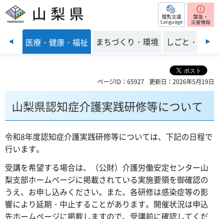
閲覧支援
山梨県
前のスライドを表示
子育て
まちづくり・環境
しごと・産業
医療・健康・福祉
ページID：65927
更新日：2026年5月19日
山梨県認知症介護実践研修等について
令和8年度認知症介護実践研修等については、下記の日程で
行います。
受講を希望する場合は、（公財）介護労働安定センター山
梨支部ホームページに掲載されている実施要領を御確認の
うえ、お申し込みください。また、各研修は感染症等の影
響により延期・中止することがあります。開催状況は申込
先ホームページに掲載しますので、受講前に確認してくだ