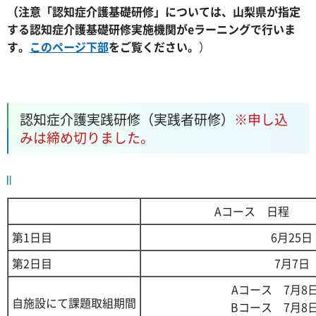
（注意「認知症介護基礎研修」については、山梨県が指定
する認知症介護基礎研修実施機関がeラーニングで行いま
す。
このページ下部
をご覧ください。
）
認知症介護実践研修（実践者研修）
※申し込
みは締め切りました。
Aコース
日
程
第1日目
6月25
第2日目
7月7日
Aコース 7月8
自施設にて課題取組期間
Bコース 7月8