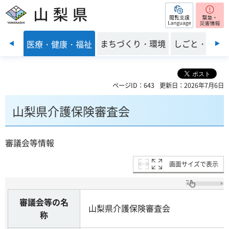
閲覧支援
山梨県
前のスライドを表示
子育て
まちづくり・環境
しごと・産業
医療・健康・福祉
ページID：643
更新日：2026年7月6日
山梨県介護保険審査会
審議会等情報
画面サイズで表示
審議会等の名
山梨県介護保険審査会
称