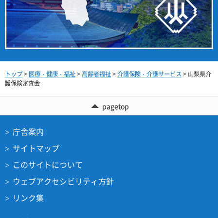
トップ
>
医療・健康・福祉
>
高齢者福祉
>
介護保険・介護サービス
> 山梨県介
護保険審査会
pagetop
庁舎案内
サイトマップ
このサイトについて
ウェブアクセシビリティ方針
リンク集