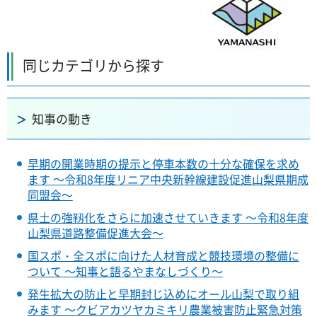
同じカテゴリから探す
知事の動き
早期の開業時期の提示と停車本数の十分な確保を求め
ます ～令和8年度リニア中央新幹線建設促進山梨県期成
同盟会～
県土の強靱化をさらに加速させていきます ～令和8年度
山梨県道路整備促進大会～
国スポ・全スポに向けた人材育成と競技環境の整備に
ついて ～知事と語るやまなしづくり～
発生拡大の防止と早期封じ込めにオール山梨で取り組
みます ～クビアカツヤカミキリ農業被害防止緊急対策