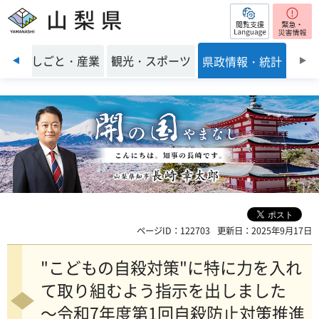
閲覧支援
山梨県
前のスライドを表示
環境
しごと・産業
観光・スポーツ
県政情報・統計
ページID：122703
更新日：2025年9月17日
"こどもの自殺対策"に特に力を入れ
て取り組むよう指示を出しました
～令和7年度第1回自殺防止対策推進