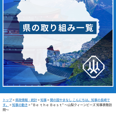
トップ
>
県政情報・統計
>
知事
>
開の国やまなし こんにちは。知事の長崎で
す。
>
知事の動き
> "Ｂｅ ｔｈｅ Ｂｅｓｔ" ～山梨クィーンビーズ 知事表敬訪
問～