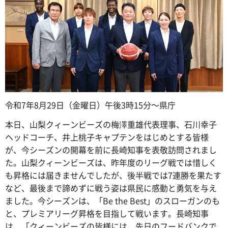
令和7年8月29日（金曜日）午後3時15分～県庁
本日、山梨クィーンビーズの梅澤重雄代表理事、石川幸子
ヘッドコーチ、井上桃子キャプテンをはじめとする皆様
が、今シーズンの開幕を前に長崎知事を表敬訪問されまし
た。山梨クィーンビーズは、昨年度のリーグ戦では惜しく
も昇格には届きませんでしたが、後半戦では7連勝を果たす
など、最後まで諦めずに戦う姿は県民に感動と勇気を与え
ました。今シーズンは、「Be the Best」のスローガンのも
と、プレミアリーグ昇格を目指して戦います。長崎知事
は、「クィーンビーズの皆様には、先日のフードバンクで