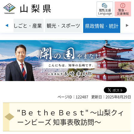
閲覧支援
山梨県
前のスライドを表示
環境
しごと・産業
観光・スポーツ
県政情報・統計
ページID：122487
更新日：2025年8月29日
"Ｂｅ ｔｈｅ Ｂｅｓｔ" ～山梨クィ
ーンビーズ 知事表敬訪問～