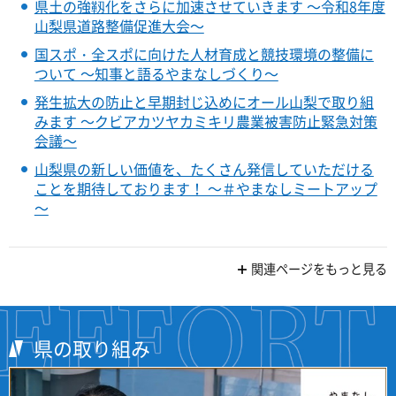
県土の強靱化をさらに加速させていきます ～令和8年度
山梨県道路整備促進大会～
国スポ・全スポに向けた人材育成と競技環境の整備に
ついて ～知事と語るやまなしづくり～
発生拡大の防止と早期封じ込めにオール山梨で取り組
みます ～クビアカツヤカミキリ農業被害防止緊急対策
会議～
山梨県の新しい価値を、たくさん発信していただける
ことを期待しております！ ～＃やまなしミートアップ
～
関連ページをもっと見る
県の取り組み