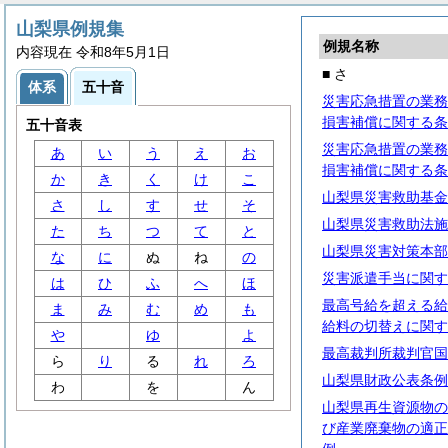
山梨県例規集
例規名称
内容現在 令和8年5月1日
■ さ
体系
五十音
災害応急措置の業務
損害補償に関する条
五十音表
災害応急措置の業務
あ
い
う
え
お
損害補償に関する条
か
き
く
け
こ
山梨県災害救助基金
さ
し
す
せ
そ
山梨県災害救助法施
た
ち
つ
て
と
山梨県災害対策本部
な
に
ぬ
ね
の
災害派遣手当に関す
は
ひ
ふ
へ
ほ
最高号給を超える給
ま
み
む
め
も
給料の切替えに関す
や
ゆ
よ
最高裁判所裁判官国
ら
り
る
れ
ろ
山梨県財政公表条例
わ
を
ん
山梨県再生資源物の
び産業廃棄物の適正