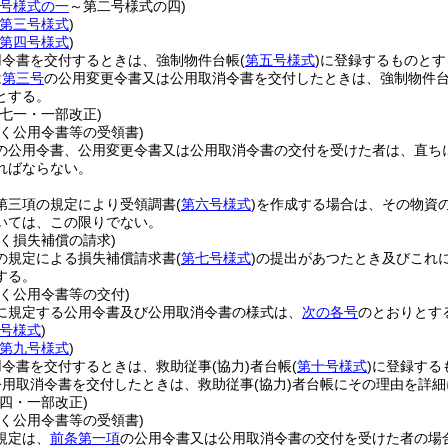
号様式の一
～第二号様式の四)
第三号様式
)
第四号様式
)
用令書を交付するときは、強制物件台帳
(
第五号様式
)
に登録するものとす
は
第三号
の公用変更令書又は公用取消令書を交付したときは、強制物件
とする。
則七一・一部改正)
く公用令書等の受領書)
の公用令書、公用変更令書又は公用取消令書の交付を受けた者は、直ち
ればならない。
第三項の規定により受領調書
(
第六号様式
)
を作成する場合は、その物資
いては、この限りでない。
く損失補償の請求)
の規定による損失補償請求書
(
第七号様式
)
の提出があつたとき及びこれ
する。
く公用令書等の交付)
に規定する公用令書及び公用取消令書の様式は、
次の各号
のとおりとす
号様式
)
第九号様式
)
用令書を交付するときは、救助従事
(協力)
者台帳
(
第十号様式
)
に登録する
公用取消令書を交付したときは、救助従事
(協力)
者台帳にその理由を詳細
四・一部改正)
く公用令書等の受領書)
規定は、
前条第一項
の公用令書又は公用取消令書の交付を受けた者の場