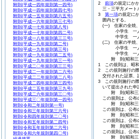
2
前項
の規定にか
附則
(平成一四年規則第一四号)
三・三平方メート
附則
(平成一四年規則第四七号)
3
第一項
の規定に
附則
(平成一五年規則第六五号)
囲内とする。
附則
(平成一六年規則第三七号)
(一)
住家の全焼、
附則
(平成一七年規則第八号)
小学生 一
附則
(平成一七年規則第四二号)
中学生 一
附則
(平成一八年規則第三三号)
(二)
住家の半焼、
附則
(平成一九年規則第二号)
小学生 一
附則
(平成一九年規則第三号)
中学生 一
附則
(平成一九年規則第二五号)
附
則
(昭和
附則
(平成一九年規則第三一号)
1
この規則は、昭
附則
(平成二〇年規則第三三号)
2
この規則施行の
附則
(平成二一年規則第二六号)
交付された証票、
附則
(平成二二年規則第二八号)
3
この規則施行の
附則
(平成二四年規則第三四号)
いて提出された申
附則
(平成二五年規則第三九号)
附
則
(昭和
附則
(平成二六年規則第三〇号)
この規則は、公布
附則
(平成三〇年規則第一四号)
附
則
(昭和
附則
(令和二年規則第一号)
この規則は、公布
附則
(令和三年規則第三六号)
附
則
(昭和
附則
(令和四年規則第二〇号)
この規則は、公布
附則
(令和五年規則第二四号)
附
則
(昭和
附則
(令和五年規則第二六号)
この規則は、公布
附則
(令和六年規則第四〇号)
附
則
(昭和
経過措置