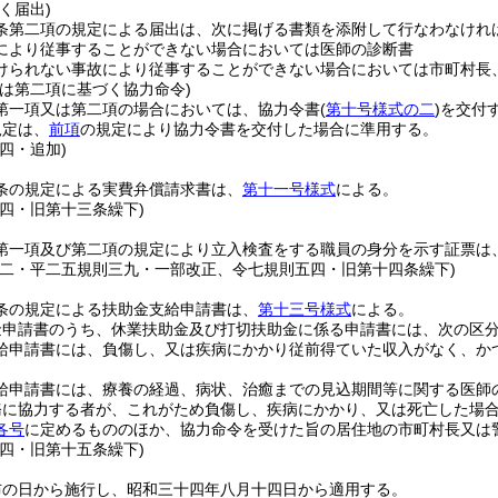
く届出)
条第二項の規定による届出は、次に掲げる書類を添附して行なわなけれ
により従事することができない場合においては医師の診断書
けられない事故により従事することができない場合においては市町村長
又は第二項に基づく協力命令)
第一項又は第二項の場合においては、協力令書
(
第十号様式の二
)
を交付
規定は、
前項
の規定により協力令書を交付した場合に準用する。
四・追加)
条の規定による実費弁償請求書は、
第十一号様式
による。
五四・旧第十三条繰下)
第一項及び第二項の規定により立入検査をする職員の身分を示す証票は
則二・平二五規則三九・一部改正、令七規則五四・旧第十四条繰下)
条の規定による扶助金支給申請書は、
第十三号様式
による。
金申請書のうち、休業扶助金及び打切扶助金に係る申請書には、次の区
給申請書には、負傷し、又は疾病にかかり従前得ていた収入がなく、か
給申請書には、療養の経過、病状、治癒までの見込期間等に関する医師
務に協力する者が、これがため負傷し、疾病にかかり、又は死亡した場
各号
に定めるもののほか、協力命令を受けた旨の居住地の市町村長又は
五四・旧第十五条繰下)
布の日から施行し、昭和三十四年八月十四日から適用する。