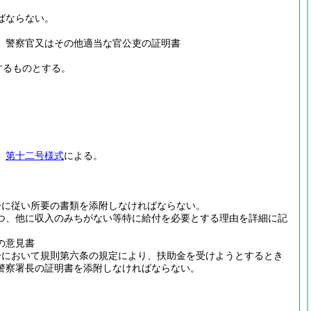
ばならない。
、警察官又はその他適当な官公吏の証明書
するものとする。
、
第十二号様式
による。
分に従い所要の書類を添附しなければならない。
つ、他に収入のみちがない等特に給付を必要とする理由を詳細に記
の意見書
合において規則第六条の規定により、扶助金を受けようとするとき
警察署長の証明書を添附しなければならない。