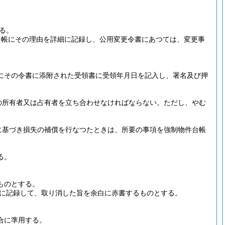
る。
台帳にその理由を詳細に記録し、公用変更令書にあつては、変更事
にその令書に添附された受領書に受領年月日を記入し、署名及び押
の所有者又は占有者を立ち合わせなければならない。
ただし、やむ
に基づき損失の補償を行なつたときは、所要の事項を強制物件台帳
る。
ものとする。
に記録して、取り消した旨を余白に赤書するものとする。
合に準用する。