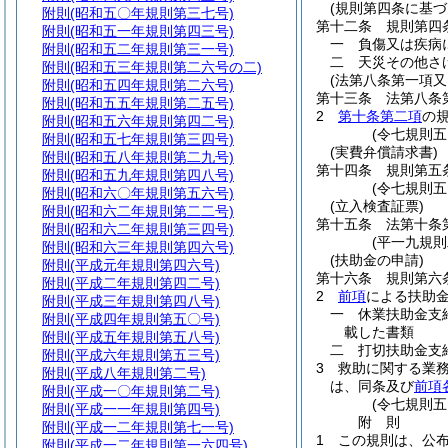
(規則第四条に基づ
附則
(昭和五〇年規則第三七号)
第十二条
規則第四
附則
(昭和五一年規則第四三号)
一
負傷又は疾病
附則
(昭和五二年規則第三一号)
二
天災その他さ
附則
(昭和五三年規則第二六号の二)
(法第八条第一項
附則
(昭和五四年規則第二六号)
第十三条
法第八条
附則
(昭和五五年規則第二五号)
2
第十条第二項
の
附則
(昭和五六年規則第四二号)
(令七規則五
附則
(昭和五七年規則第三四号)
(実費弁償請求書)
附則
(昭和五八年規則第二九号)
第十四条
規則第五
附則
(昭和五九年規則第四八号)
(令七規則
附則
(昭和六〇年規則第五六号)
(立入検査証票)
附則
(昭和六二年規則第二二号)
第十五条
法第十条
附則
(昭和六二年規則第三四号)
(平一九規
附則
(昭和六三年規則第四六号)
(扶助金の申請)
附則
(平成元年規則第四六号)
第十六条
規則第六
附則
(平成二年規則第四二号)
2
前項
による扶助
附則
(平成三年規則第四八号)
一
休業扶助金支
附則
(平成四年規則第五〇号)
載した書類
附則
(平成五年規則第五八号)
二
打切扶助金支
附則
(平成六年規則第五三号)
3
救助に関する業
附則
(平成八年規則第二号)
は、同条及び
前項
附則
(平成一〇年規則第二号)
(令七規則
附則
(平成一一年規則第四号)
附
則
附則
(平成一二年規則第七一号)
1
この規則は、公
附則
(平成一二年規則第一六四号)