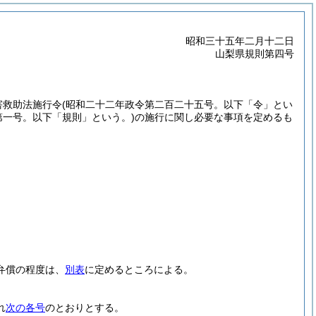
昭和三十五年二月十二日
山梨県規則第四号
害救助法施行令
(昭和二十二年政令第二百二十五号。以下「令」とい
第一号。以下「規則」という。)
の施行に関し必要な事項を定めるも
弁償の程度は、
別表
に定めるところによる。
れ
次の各号
のとおりとする。