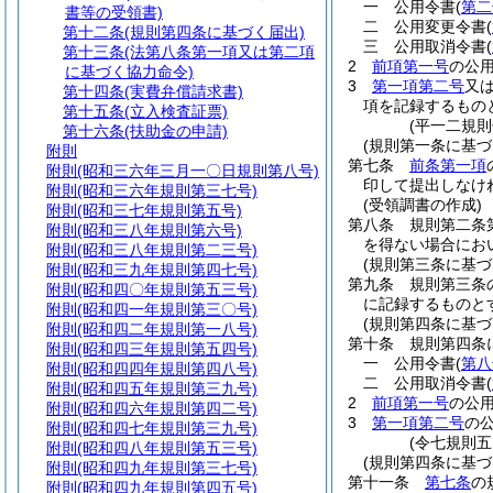
一
公用令書
(
第二
書等の受領書)
二
公用変更令書
(
第十二条
(規則第四条に基づく届出)
三
公用取消令書
(
第十三条
(法第八条第一項又は第二項
2
前項第一号
の公
に基づく協力命令)
3
第一項第二号
又
第十四条
(実費弁償請求書)
項を記録するもの
第十五条
(立入検査証票)
(平一二規
第十六条
(扶助金の申請)
(規則第一条に基づ
附則
第七条
前条第一項
附則
(昭和三六年三月一〇日規則第八号)
印して提出しなけ
附則
(昭和三六年規則第三七号)
(受領調書の作成)
附則
(昭和三七年規則第五号)
第八条
規則第二条
附則
(昭和三八年規則第六号)
を得ない場合にお
附則
(昭和三八年規則第二三号)
(規則第三条に基づ
附則
(昭和三九年規則第四七号)
第九条
規則第三条
附則
(昭和四〇年規則第五三号)
に記録するものと
附則
(昭和四一年規則第三〇号)
(規則第四条に基づ
附則
(昭和四二年規則第一八号)
第十条
規則第四条
附則
(昭和四三年規則第五四号)
一
公用令書
(
第八
附則
(昭和四四年規則第四八号)
二
公用取消令書
(
附則
(昭和四五年規則第三九号)
2
前項第一号
の公
附則
(昭和四六年規則第四二号)
3
第一項第二号
の
附則
(昭和四七年規則第三九号)
(令七規則五
附則
(昭和四八年規則第五三号)
(規則第四条に基づ
附則
(昭和四九年規則第三七号)
第十一条
第七条
の
附則
(昭和四九年規則第四五号)