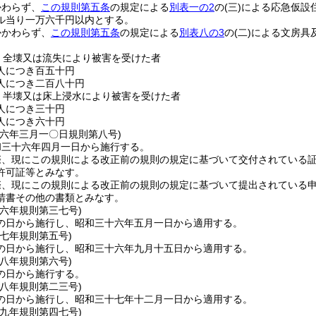
かわらず、
この規則第五条
の規定による
別表一の2
の
(三)
による応急仮設
ル当り一万六千円以内とする。
かかわらず、
この規則第五条
の規定による
別表八の3
の
(二)
による文房具
全壊又は流失により被害を受けた者
人につき百五十円
人につき二百八十円
半壊又は床上浸水により被害を受けた者
人につき三十円
人につき六十円
三六年三月一〇日
規則第八号)
和三十六年四月一日から施行する。
際、現にこの規則による改正前の規則の規定に基づいて交付されている
許可証等とみなす。
際、現にこの規則による改正前の規則の規定に基づいて提出されている
請書その他の書類とみなす。
三六年
規則第三七号)
の日から施行し、昭和三十六年五月一日から適用する。
三七年
規則第五号)
の日から施行し、昭和三十六年九月十五日から適用する。
三八年
規則第六号)
の日から施行する。
三八年
規則第二三号)
の日から施行し、昭和三十七年十二月一日から適用する。
三九年
規則第四七号)