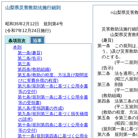
山梨県災害救助法施行細則
○山梨県災害
昭和35年2月12日 規則第4号
災害救助法施行細
(令和7年12月24日施行)
山梨県災害救
(趣旨)
条項目次
沿革
第一条
この規則は
本則
う。)
及び災害救助
第一条
(趣旨)
のとする。
第二条
(告示)
(平一二規則
第三条
(告示)
第四条
(救助組織)
第二条
法を適用し
第五条
(救助の程度、方法及び期間並
(昭三八規
びに実費弁償の程度)
第三条
削除
第六条
(規則第一条に基づく公用令書
(平一二規則
等の交付)
(救助組織)
第七条
(規則第一条に基づく公用令書
第四条
法第三条の
等の受領書)
(平二五規
第八条
(受領調書の作成)
(救助の程度、方
第九条
(規則第三条に基づく損失補償
第五条
令第三条の
の請求)
(昭四〇規
第十条
(規則第四条に基づく公用令書
(規則第一条に基づ
等の交付)
第六条
規則第一条
第十一条
(規則第四条に基づく公用令