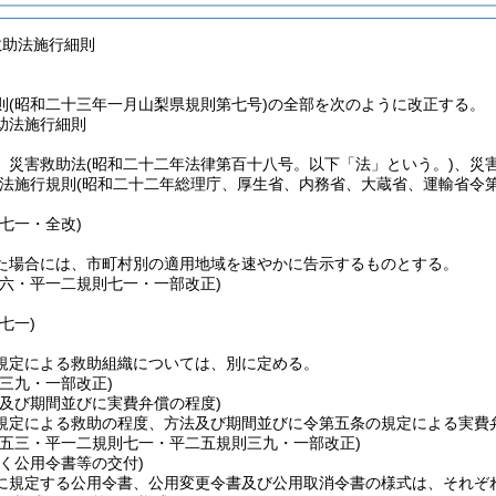
救助法施行細則
則(昭和二十三年一月山梨県規則第七号)の全部を次のように改正する。
助法施行細則
、災害救助法
(昭和二十二年法律第百十八号。以下「法」という。)
、災
法施行規則
(昭和二十二年総理庁、厚生省、内務省、大蔵省、運輸省令
七一・全改)
た場合には、市町村別の適用地域を速やかに告示するものとする。
則六・平一二規則七一・一部改正)
七一)
規定による救助組織については、別に定める。
則三九・一部改正)
法及び期間並びに実費弁償の程度)
規定による救助の程度、方法及び期間並びに令第五条の規定による実費
則五三・平一二規則七一・平二五規則三九・一部改正)
く公用令書等の交付)
に規定する公用令書、公用変更令書及び公用取消令書の様式は、それぞ