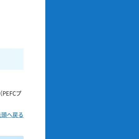
EFCプ
先頭へ戻る