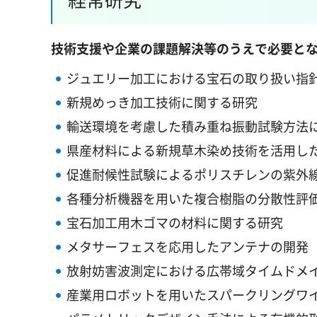
技術支援や企業の課題解決等のうえで必要と
ジュエリー加工における宝石の取り扱い指
新規めっき加工技術に関する研究
輸送環境を考慮した積み重ね振動試験方法
県産材料による新規草木染め技術を活用し
促進耐候性試験によるポリスチレンの紫外
各種分析機器を用いた複合樹脂の分散性評
宝石加工用木ゴマの材料に関する研究
メタサーフェスを応用したアンテナの開発
放射妨害波測定における広帯域タイムドメ
産業用ロボットを用いたスパークリングワ