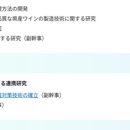
理方法の開発
品質な県産ワインの製造技術に関する研究
究
関する研究（副幹事）
する連携研究
温対策技術の確立
（副幹事）
事）