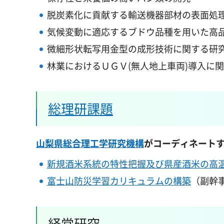
脱炭素化に貢献する輸送機器部材の表面処
気候変動に適応するブドウ品種を用いた高
微細形状転写用金型の成形技術に関する研
林業におけるＵＧＶ(無人地上車両)導入に
総理研課題
山梨県総合理工学研究機構
がコーディネート
新規酒米系統の特性把握及び県産酒米の高
富士山防災学習カリキュラムの構築
（副幹
経常研究