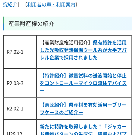
究紹介
〕〔
利用者の声・利用案内
〕
産業財産権の紹介
【産業財産権活用紹介】
県有特許を活用
した光吸収発熱保温ウール糸が大手アパ
R7.02-1
レル企業で採用されました
【特許紹介】微量試料の送液開始と停止
R2.03-3
をコントロールーマイクロ流体デバイス
ー
【意匠紹介】県産材を有効活用ーブリー
R2.02-1T
フケースのご紹介ー
新たに特許を取得しました！『ジャカー
H29.12
ド織物パターンの生成法、装置およびプ