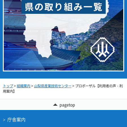
トップ
>
組織案内
>
山梨県産業技術センター
> プロポーザル【利用者の声・利
用案内】
pagetop
庁舎案内