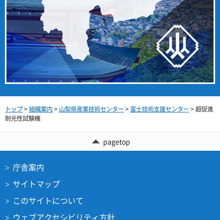
トップ
>
組織案内
>
山梨県産業技術センター
>
富士技術支援センター
> 超促進
耐光性試験機
pagetop
庁舎案内
サイトマップ
このサイトについて
ウェブアクセシビリティ方針