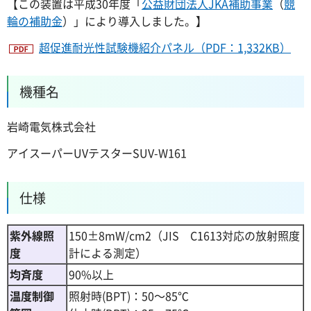
【この装置は平成30年度「
公益財団法人JKA補助事業
（
競
輪の補助金
）」により導入しました。】
超促進耐光性試験機紹介パネル（PDF：1,332KB）
機種名
岩崎電気株式会社
アイスーパーUVテスターSUV-W161
仕様
紫外線照
150±8mW/cm2（JIS
C
1613対応の放射照度
度
計による測定）
均斉度
90%以上
温度制御
照射時(BPT)：50～85℃