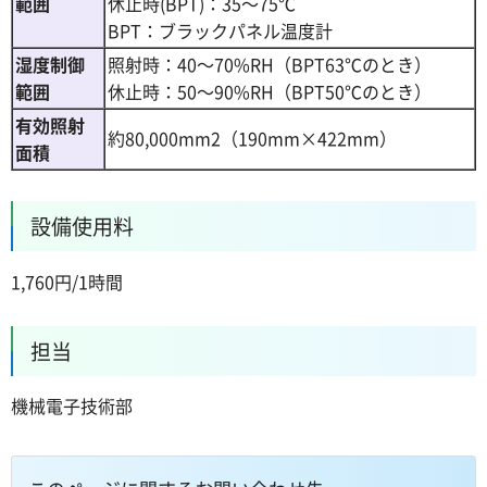
範囲
休止時(BPT)：35～75℃
BPT：ブラックパネル温度計
湿度制御
照射時：40～70%RH（BPT63℃のとき）
範囲
休止時：50～90%RH（BPT50℃のとき）
有効照射
約80,000mm2（190mm×422mm）
面積
設備使用料
1,760円/1時間
担当
機械電子技術部