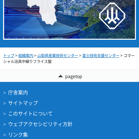
トップ
>
組織案内
>
山梨県産業技術センター
>
富士技術支援センター
> コマー
シャル治具中繰りフライス盤
pagetop
庁舎案内
サイトマップ
このサイトについて
ウェブアクセシビリティ方針
リンク集