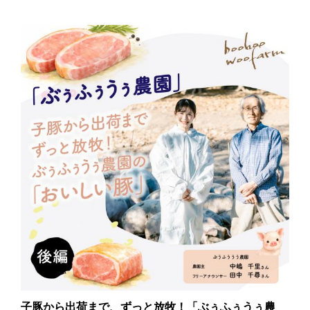
子豚から出荷まで、ずっと放牧！「ぶぅふぅうぅ農